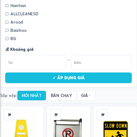
☐ Hantian
☐ ALLCLEANESD
☐ Aroad
☐ Baizhou
☐ BG
💰 Khoảng giá
—
✓ ÁP DỤNG GIÁ
Sắp xếp:
MỚI NHẤT
BÁN CHẠY
GIÁ