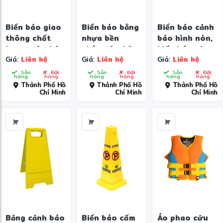
Biển báo giao
Biển báo bằng
Biển báo cảnh
thông chất
nhựa bền
báo hình nón,
lượng đảm bảo
chắc, đảm bảo
biển báo vệ
Giá:
Liên hệ
Giá:
Liên hệ
Giá:
Liên hệ
an toàn
sinh đường bộ,
biển báo an
Sẵn
Đặt
Sẵn
Đặt
Sẵn
Đặt
hàng
hàng
hàng
hàng
hàng
hàng
toàn giao
Thành Phố Hồ
Thành Phố Hồ
Thành Phố Hồ
Chí Minh
Chí Minh
Chí Minh
thông, biển
báo sàn ướt,
cấm đỗ xe,
biển báo nguy
hiểm
Bảng cảnh báo
Biển báo cấm
Áo phao cứu