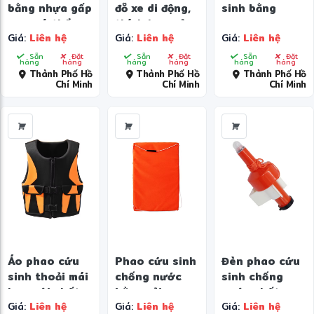
bằng nhựa gấp
đỗ xe di động,
sinh bằng
gọn, có thể
thích hợp sử
neoprene
Giá:
Liên hệ
Giá:
Liên hệ
Giá:
Liên hệ
tùy chỉnh
dụng trong
chuyên nghiệp
nhà và ngoài
dành cho trẻ
Sẵn
Đặt
Sẵn
Đặt
Sẵn
Đặt
hàng
hàng
hàng
hàng
hàng
hàng
trời
em khi bơi lội
Thành Phố Hồ
Thành Phố Hồ
Thành Phố Hồ
Chí Minh
Chí Minh
Chí Minh
Áo phao cứu
Phao cứu sinh
Đèn phao cứu
sinh thoải mái
chống nước
sinh chống
hơn với chất
bằng vải
nước chất
Giá:
Liên hệ
Giá:
Liên hệ
Giá:
Liên hệ
liệu xốp
Oxford màu
lượng cao, bền