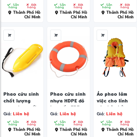
EPE/vải
cam
bỉ
Sẵn
Đặt
Sẵn
Đặt
Sẵn
Đặt
hàng
hàng
hàng
hàng
hàng
hàng
neoprene, độ
Thành Phố Hồ
Thành Phố Hồ
Thành Phố Hồ
Chí Minh
Chí Minh
Chí Minh
nổi cao
Phao cứu sinh
Phao cứu sinh
Áo phao làm
chất lượng
nhựa HDPE đỏ
việc cho lính
cao, phao nổi
bọc xốp EPE
cứu hỏa bằng
Giá:
Liên hệ
Giá:
Liên hệ
Giá:
Liên hệ
cho hồ bơi
bọt EPE
composite và
Sẵn
Đặt
Sẵn
Đặt
Sẵn
Đặt
hàng
hàng
hàng
hàng
hàng
hàng
phao hơi
Thành Phố Hồ
Thành Phố Hồ
Thành Phố Hồ
Chí Minh
Chí Minh
Chí Minh