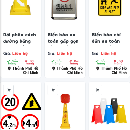
Dải phân cách
Biển báo an
Biển báo chỉ
đường bằng
toàn gấp gọn
dẫn an toàn
cao su bền
bằng thép
giao thông
Giá:
Liên hệ
Giá:
Liên hệ
Giá:
Liên hệ
chắc
không gỉ
Sẵn
Đặt
Sẵn
Đặt
Sẵn
Đặt
hàng
hàng
hàng
hàng
hàng
hàng
Thành Phố Hồ
Thành Phố Hồ
Thành Phố Hồ
Chí Minh
Chí Minh
Chí Minh