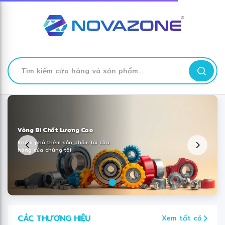
✼
❆
✻
TÌM
KIẾM
Skip
to
Content
Vòng Bi Chất Lượng Cao
Khám phá thêm sản phẩm tại cửa
hàng của chúng tôi!
CÁC THƯƠNG HIỆU
Xem tất cả