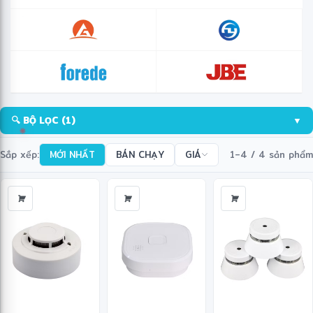
🔍 BỘ LỌC
(1)
▼
Sắp xếp:
MỚI NHẤT
BÁN CHẠY
GIÁ
1–4 / 4 sản phẩm
❋