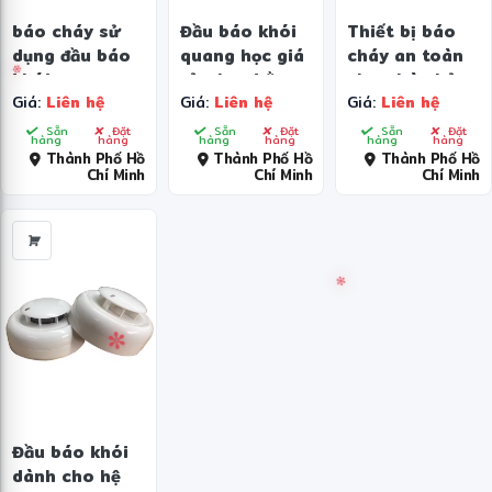
báo cháy sử
Đầu báo khói
Thiết bị báo
dụng đầu báo
quang học giá
cháy an toàn
khói quang
rẻ, chạy bằng
cho nhà nhỏ,
Giá:
Liên hệ
Giá:
Liên hệ
Giá:
Liên hệ
điện thông
pin 9V, an
đầu báo khói
thường
toàn cho gia
quang học gia
Sẵn
Đặt
Sẵn
Đặt
Sẵn
Đặt
hàng
hàng
hàng
hàng
hàng
hàng
(SD119)
đình SK40
dụng SK-200
❄
Thành Phố Hồ
Thành Phố Hồ
Thành Phố Hồ
Chí Minh
Chí Minh
Chí Minh
✻
Đầu báo khói
dành cho hệ
✼