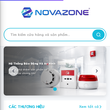
❅
❆
❋
TÌM
KIẾM
Skip
to
Content
Hệ Thống Báo Động Và An Ninh
Khám phá thêm sản phẩm tại cửa
hàng của chúng tôi!
❋
CÁC THƯƠNG HIỆU
Xem tất cả