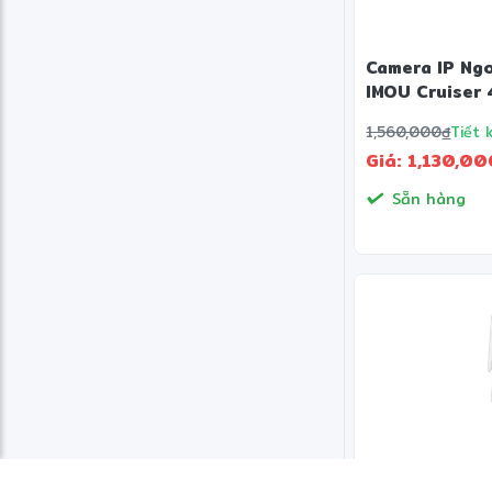
Camera IP Ngo
IMOU Cruiser
1,560,000
đ
Tiết 
Giá: 1,130,0
Sẵn hàng