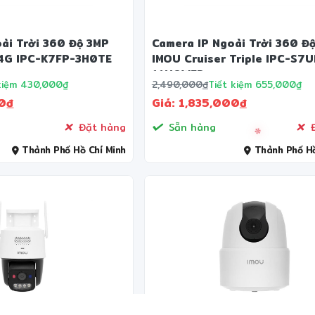
ài Trời 360 Độ 3MP
Camera IP Ngoài Trời 360 Đ
 4G IPC-K7FP-3H0TE
IMOU Cruiser Triple IPC-S7U
11M0WED
❅
kiệm 430,000₫
2,490,000
đ
Tiết kiệm 655,000₫
00
đ
Giá: 1,835,000
đ
Đặt hàng
Sẵn hàng
Đ
Thành Phố Hồ Chí Minh
Thành Phố Hồ
❋