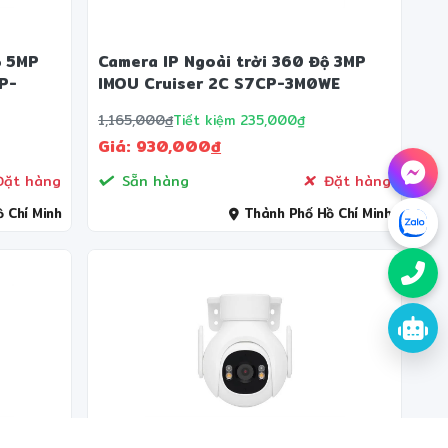
❆
❅
ộ 5MP
Camera IP Ngoài trời 360 Độ 3MP
P-
IMOU Cruiser 2C S7CP-3M0WE
1,165,000
đ
Tiết kiệm 235,000₫
Giá: 930,000
đ
ặt hàng
Sẵn hàng
Đặt hàng
 Chí Minh
Thành Phố Hồ Chí Minh