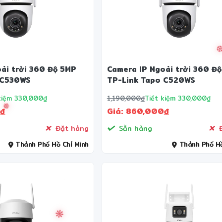
ài trời 360 Độ 5MP
Camera IP Ngoài trời 360 Đ
 C530WS
TP-Link Tapo C520WS
kiệm 330,000₫
1,190,000
đ
Tiết kiệm 330,000₫
0
đ
Giá: 860,000
đ
Đặt hàng
Sẵn hàng
Đ
Thành Phố Hồ Chí Minh
Thành Phố Hồ