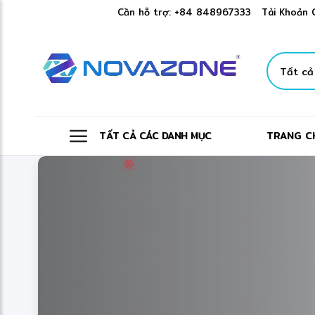
✼
Cần hỗ trợ:
+84 848967333
Tài Khoản 
TẤT CẢ CÁC DANH MỤC
TRANG C