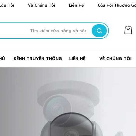
✼
❅
❅
Của Tôi
Về Chúng Tôi
Liên Hệ
Câu Hỏi Thường G
TÌM
KIẾM
✼
HỦ
KÊNH TRUYỀN THÔNG
LIÊN HỆ
VỀ CHÚNG TÔI