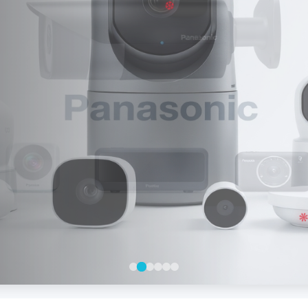
✼
❄
 Cao
❋