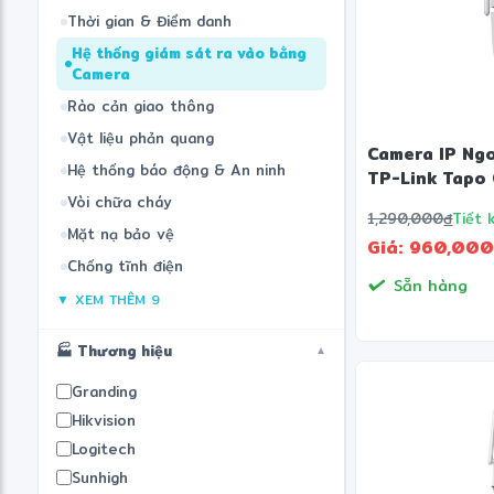
Thời gian & Điểm danh
Hệ thống giám sát ra vào bằng
Camera
Rào cản giao thông
Vật liệu phản quang
Camera IP Ngo
Hệ thống báo động & An ninh
TP-Link Tapo
Vòi chữa cháy
1,290,000
đ
Tiết 
Mặt nạ bảo vệ
Giá: 960,00
Chống tĩnh điện
Sẵn hàng
▼ XEM THÊM 9
🏭 Thương hiệu
▼
Granding
Hikvision
Logitech
Sunhigh