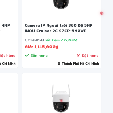
ộ 4MP
Camera IP Ngoài trời 360 Độ 5MP
-
IMOU Cruiser 2C S7CP-5M0WE
1,350,000
đ
Tiết kiệm 235,000₫
Giá: 1,115,000
đ
❅
ặt hàng
Sẵn hàng
Đặt hàng
 Chí Minh
Thành Phố Hồ Chí Minh