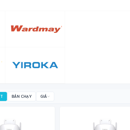
✻
✼
❅
ẤT
BÁN CHẠY
GIÁ
❆