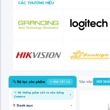
CÁC THƯƠNG HIỆU
❋
❄
🔍 Bộ lọc sản phẩm
Sắp xếp:
MỚI NH
✕ XÓA TẤT CẢ
📁 Hệ thống giám sát ra vào bằng
×
Camera
📁 Danh mục
▼