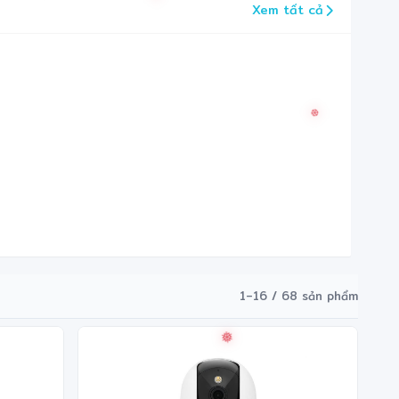
Xem tất cả
❆
❆
❋
✻
1–16 / 68 sản phẩm
❄
✼