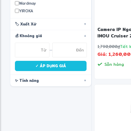
Wardmay
YIROKA
🏷️ Xuất Xứ
▼
Camera IP Ngo
IMOU Cruiser
💰 Khoảng giá
▼
1,790,000
đ
Tiết 
—
Giá: 1,260,0
Sẵn hàng
✓ ÁP DỤNG GIÁ
✨ Tính năng
▼