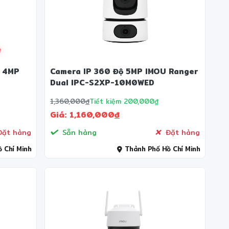
❆
ộ 4MP
Camera IP 360 Độ 5MP IMOU Ranger
Dual IPC-S2XP-10M0WED
1,360,000
đ
Tiết kiệm 200,000₫
Giá: 1,160,000
đ
ặt hàng
Sẵn hàng
Đặt hàng
 Chí Minh
Thành Phố Hồ Chí Minh