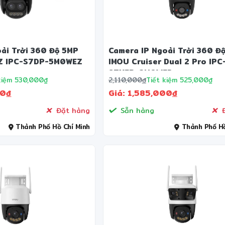
ài Trời 360 Độ 5MP
Camera IP Ngoài Trời 360 Đ
 Z IPC-S7DP-5M0WEZ
IMOU Cruiser Dual 2 Pro IPC
S7XFP-8U0WED
kiệm 530,000₫
2,110,000
đ
Tiết kiệm 525,000₫
00
đ
Giá: 1,585,000
đ
Đặt hàng
Sẵn hàng
Đ
Thành Phố Hồ Chí Minh
Thành Phố Hồ