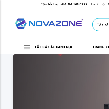
✻
❆
❋
✻
Cần hỗ trợ:
+84 848967333
Tài Khoản 
TẤT CẢ CÁC DANH MỤC
TRANG C