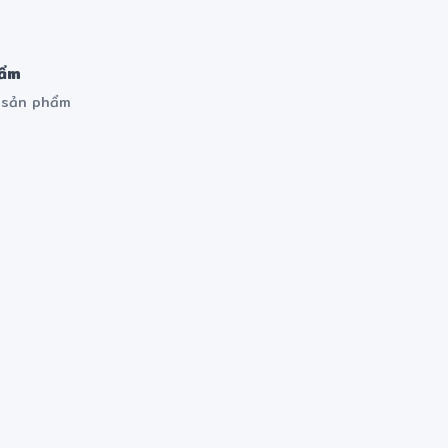
hẩm
m sản phẩm
✻
✻