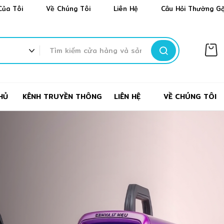
✻
❆
❆
Của Tôi
Về Chúng Tôi
Liên Hệ
Câu Hỏi Thường G
❆
TÌM
KIẾM
HỦ
KÊNH TRUYỀN THÔNG
LIÊN HỆ
VỀ CHÚNG TÔI
✼
✻