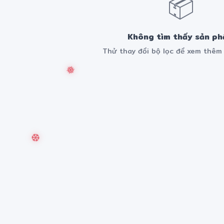
📦
Không tìm thấy sản p
Thử thay đổi bộ lọc để xem thê
❅