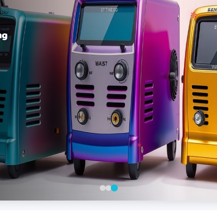
ng
❆
✻
✼