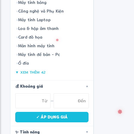
Máy tính bảng
Công nghệ và Phụ Kiện
Máy tính Laptop
Loa & hộp âm thanh
Card đồ họa
Màn hình máy tính
Máy tính để bàn - Pc
❅
Ổ đĩa
▼ XEM THÊM 42
💰 Khoảng giá
▼
—
✓ ÁP DỤNG GIÁ
✨ Tính năng
▼