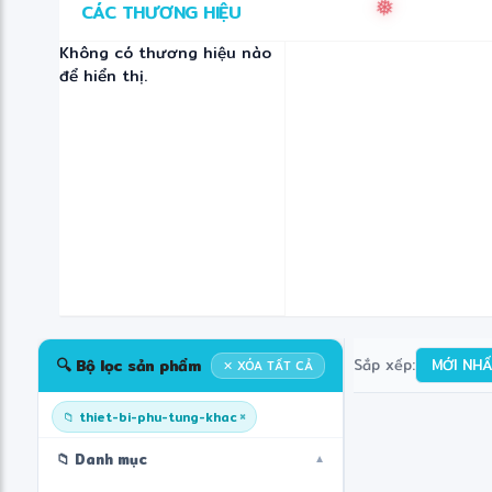
CÁC THƯƠNG HIỆU
✼
Không có thương hiệu nào
để hiển thị.
❅
❋
✼
🔍 Bộ lọc sản phẩm
Sắp xếp:
MỚI NH
✕ XÓA TẤT CẢ
×
📁 thiet-bi-phu-tung-khac
📁 Danh mục
▼