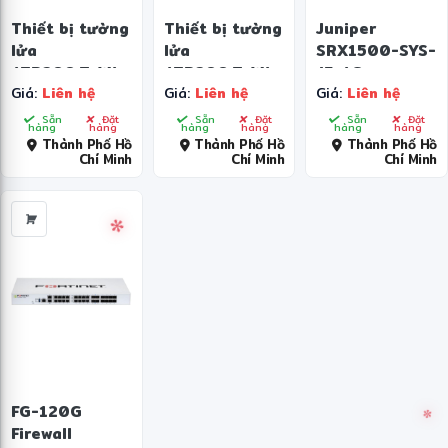
Thiết bị tường
Thiết bị tường
Juniper
lửa
lửa
SRX1500-SYS-
❅
ATP200,ZyWALL
ATP200,ZyWALL
JE-AC
Giá:
Liên hệ
Giá:
Liên hệ
Giá:
Liên hệ
ATP Firewall
ATP Firewall
Sẵn
Đặt
Sẵn
Đặt
Sẵn
Đặt
hàng
hàng
hàng
hàng
hàng
hàng
Thành Phố Hồ
Thành Phố Hồ
Thành Phố Hồ
Chí Minh
Chí Minh
Chí Minh
✻
FG-120G
Firewall