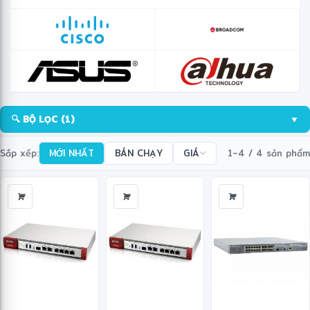
🔍 BỘ LỌC
(1)
▼
❋
Sắp xếp:
MỚI NHẤT
BÁN CHẠY
GIÁ
1–4 / 4 sản phẩm