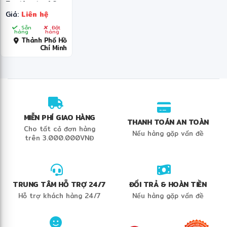
Fortigate 16x
Giá:
Liên hệ
1GE RJ45, 8x
1G SFP, 4x
✼
Sẵn
Đặt
hàng
hàng
10G SFP+
Thành Phố Hồ
Chí Minh
MIỄN PHÍ GIAO HÀNG
THANH TOÁN AN TOÀN
Cho tất cả đơn hàng
Nếu hàng gặp vấn đề
trên 3.000.000VNĐ
TRUNG TÂM HỖ TRỢ 24/7
ĐỔI TRẢ & HOÀN TIỀN
Hỗ trợ khách hàng 24/7
Nếu hàng gặp vấn đề