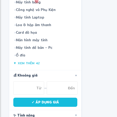
Máy tính bảng
Công nghệ và Phụ Kiện
Máy tính Laptop
Loa & hộp âm thanh
Card đồ họa
Màn hình máy tính
Máy tính để bàn - Pc
Ổ đĩa
▼ XEM THÊM 42
💰 Khoảng giá
▼
❄
—
✓ ÁP DỤNG GIÁ
✨ Tính năng
▼