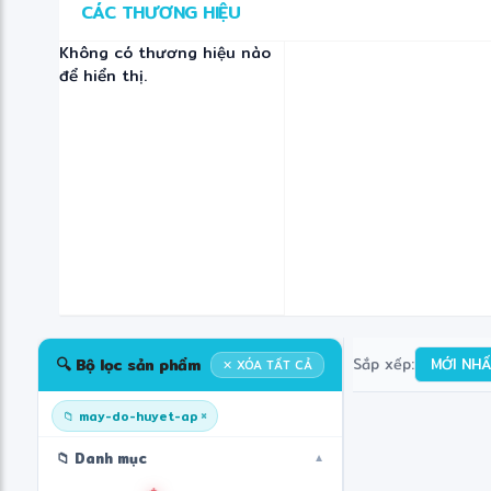
CÁC THƯƠNG HIỆU
Không có thương hiệu nào
để hiển thị.
❄
❋
🔍 Bộ lọc sản phẩm
Sắp xếp:
MỚI NH
✕ XÓA TẤT CẢ
×
📁 may-do-huyet-ap
📁 Danh mục
▼