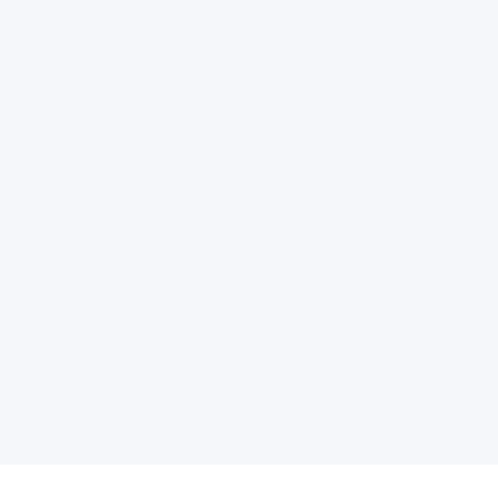
✼
❄
❆
❋