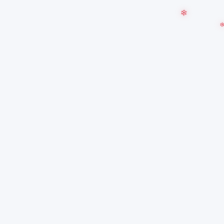
❅
❆
❄