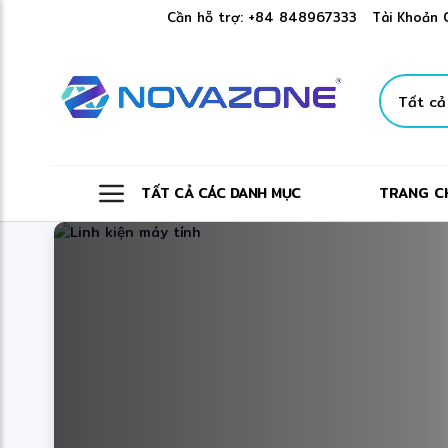
❋
✻
Cần hỗ trợ:
+84 848967333
Tài Khoản 
TẤT CẢ CÁC DANH MỤC
TRANG C
❋