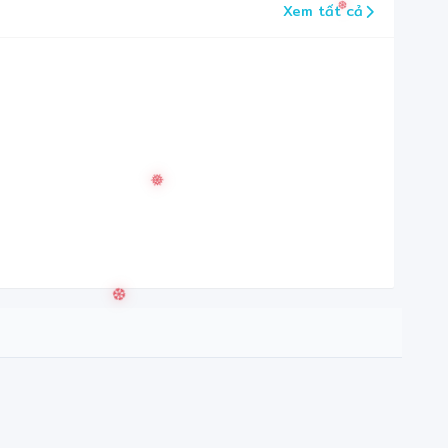
Xem tất cả
❆