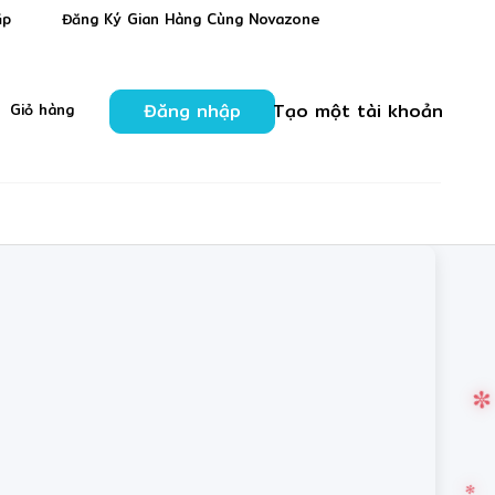
❄
❆
✻
❋
ặp
Đăng Ký Gian Hàng Cùng Novazone
Đăng nhập
Tạo một tài khoản
Giỏ hàng