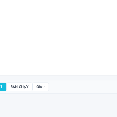
❄
✼
ẤT
BÁN CHẠY
GIÁ