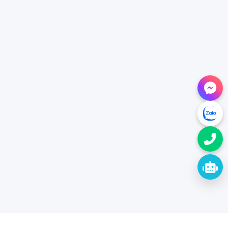
✻
❆
❋