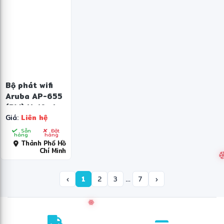
Bộ phát wifi
Aruba AP-655
(RW) Unified
Giá:
Liên hệ
AP (R7J38A)
Sẵn
Đặt
hàng
hàng
Thành Phố Hồ
Chí Minh
…
‹
1
2
3
7
›