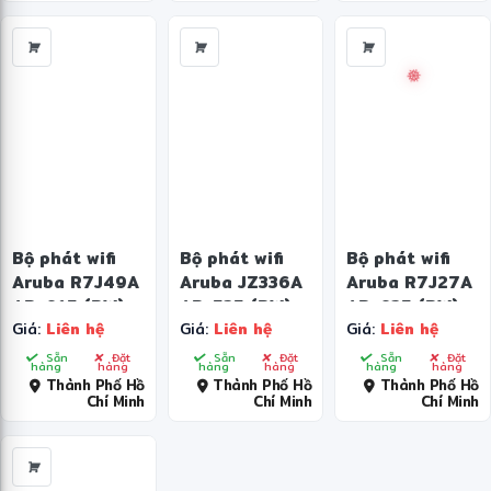
Bộ phát wifi
Bộ phát wifi
Bộ phát wifi
Aruba R7J49A
Aruba JZ336A
Aruba R7J27A
AP-615 (RW)
AP-535 (RW)
AP-635 (RW)
Giá:
Liên hệ
Giá:
Liên hệ
Giá:
Liên hệ
Unified AP
Unified AP
Unified AP
Sẵn
Đặt
Sẵn
Đặt
Sẵn
Đặt
❅
hàng
hàng
hàng
hàng
hàng
hàng
Thành Phố Hồ
Thành Phố Hồ
Thành Phố Hồ
Chí Minh
Chí Minh
Chí Minh