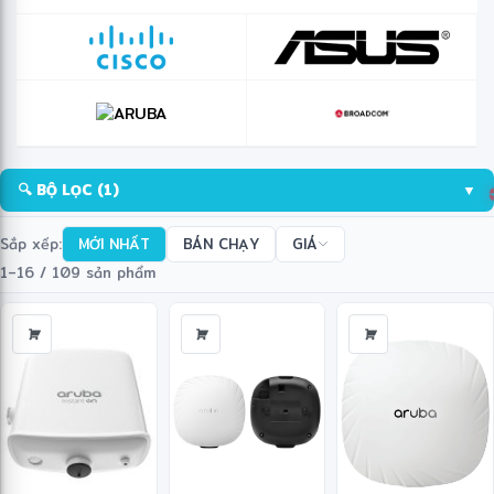
🔍 BỘ LỌC
(1)
▼
Sắp xếp:
MỚI NHẤT
BÁN CHẠY
GIÁ
1–16 / 109 sản phẩm