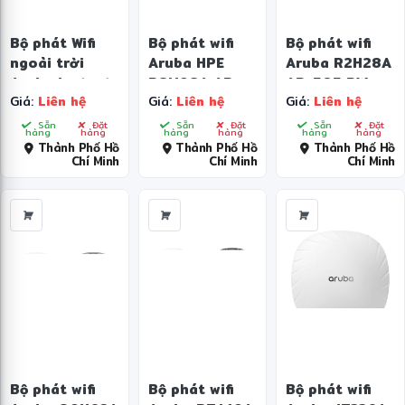
Bộ phát Wifi
Bộ phát wifi
Bộ phát wifi
ngoài trời
Aruba HPE
Aruba R2H28A
Aruba Instant
R8M98A AP-
AP-505 RW
Giá:
Liên hệ
Giá:
Liên hệ
Giá:
Liên hệ
On AP17 –
503
Unified AP
R2X11A
Sẵn
Đặt
Sẵn
Đặt
Sẵn
Đặt
hàng
hàng
hàng
hàng
hàng
hàng
Thành Phố Hồ
Thành Phố Hồ
Thành Phố Hồ
Chí Minh
Chí Minh
Chí Minh
Bộ phát wifi
Bộ phát wifi
Bộ phát wifi