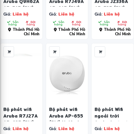
Aruba Q9H62A
Aruba R7J49A
Aruba JZ336A
AP-515 (RW)
AP-615 (RW)
AP-535 (RW)
Giá:
Liên hệ
Giá:
Liên hệ
Giá:
Liên hệ
Unified AP
Unified AP
Unified AP
Sẵn
Đặt
Sẵn
Đặt
Sẵn
Đặt
hàng
hàng
hàng
hàng
hàng
hàng
Thành Phố Hồ
Thành Phố Hồ
Thành Phố Hồ
Chí Minh
Chí Minh
Chí Minh
Bộ phát wifi
Bộ phát wifi
Bộ phát Wifi
Aruba R7J27A
Aruba AP-655
ngoài trời
AP-635 (RW)
(RW) Unified
Aruba Instant
Giá:
Liên hệ
Giá:
Liên hệ
Giá:
Liên hệ
Unified AP
AP (R7J38A)
On AP17 –