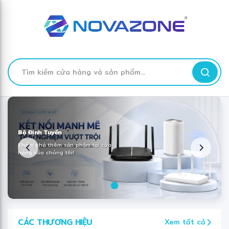
❅
❅
❄
❅
TÌM
KIẾM
Skip
to
Content
✻
✻
Bộ Định Tuyến
Khám phá thêm sản phẩm tại cửa
hàng của chúng tôi!
CÁC THƯƠNG HIỆU
Xem tất cả