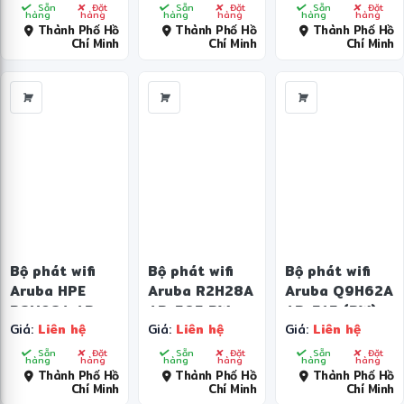
R2X11A
Sẵn
Đặt
Sẵn
Đặt
Sẵn
Đặt
hàng
hàng
hàng
hàng
hàng
hàng
Thành Phố Hồ
Thành Phố Hồ
Thành Phố Hồ
Chí Minh
Chí Minh
Chí Minh
Bộ phát wifi
Bộ phát wifi
Bộ phát wifi
Aruba HPE
Aruba R2H28A
Aruba Q9H62A
R8M98A AP-
AP-505 RW
AP-515 (RW)
Giá:
Liên hệ
Giá:
Liên hệ
Giá:
Liên hệ
503
Unified AP
Unified AP
Sẵn
Đặt
Sẵn
Đặt
Sẵn
Đặt
hàng
hàng
hàng
hàng
hàng
hàng
Thành Phố Hồ
Thành Phố Hồ
Thành Phố Hồ
Chí Minh
Chí Minh
Chí Minh