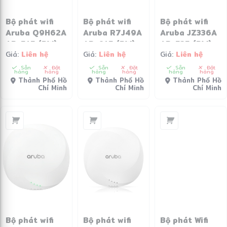
Bộ phát wifi
Bộ phát wifi
Bộ phát wifi
Aruba Q9H62A
Aruba R7J49A
Aruba JZ336A
AP-515 (RW)
AP-615 (RW)
AP-535 (RW)
Giá:
Liên hệ
Giá:
Liên hệ
Giá:
Liên hệ
Unified AP
Unified AP
Unified AP
Sẵn
Đặt
Sẵn
Đặt
Sẵn
Đặt
hàng
hàng
hàng
hàng
hàng
hàng
Thành Phố Hồ
Thành Phố Hồ
Thành Phố Hồ
Chí Minh
Chí Minh
Chí Minh
Bộ phát wifi
Bộ phát wifi
Bộ phát Wifi