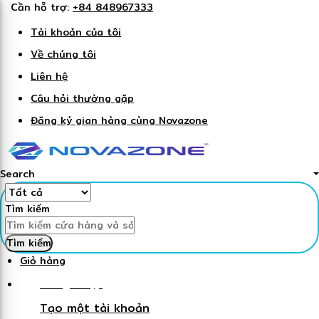
Cần hỗ trợ:
+84 848967333
Tài khoản của tôi
Về chúng tôi
Liên hệ
Câu hỏi thường gặp
Đăng ký gian hàng cùng Novazone
Search
Tìm kiếm
Tìm kiếm
Giỏ hàng
Đăng nhập
Tạo một tài khoản