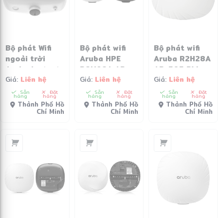
Bộ phát Wifi
Bộ phát wifi
Bộ phát wifi
ngoài trời
Aruba HPE
Aruba R2H28A
Aruba Instant
R8M98A AP-
AP-505 RW
Giá:
Liên hệ
Giá:
Liên hệ
Giá:
Liên hệ
On AP17 –
503
Unified AP
R2X11A
Sẵn
Đặt
Sẵn
Đặt
Sẵn
Đặt
hàng
hàng
hàng
hàng
hàng
hàng
Thành Phố Hồ
Thành Phố Hồ
Thành Phố Hồ
Chí Minh
Chí Minh
Chí Minh