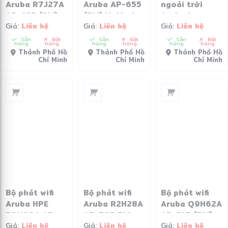
Aruba R7J27A
Aruba AP-655
ngoài trời
AP-635 (RW)
(RW) Unified
Aruba Instant
Giá:
Liên hệ
Giá:
Liên hệ
Giá:
Liên hệ
Unified AP
AP (R7J38A)
On AP17 –
R2X11A
Sẵn
Đặt
Sẵn
Đặt
Sẵn
Đặt
hàng
hàng
hàng
hàng
hàng
hàng
Thành Phố Hồ
Thành Phố Hồ
Thành Phố Hồ
Chí Minh
Chí Minh
Chí Minh
Bộ phát wifi
Bộ phát wifi
Bộ phát wifi
Aruba HPE
Aruba R2H28A
Aruba Q9H62A
R8M98A AP-
AP-505 RW
AP-515 (RW)
Giá:
Liên hệ
Giá:
Liên hệ
Giá:
Liên hệ
503
Unified AP
Unified AP