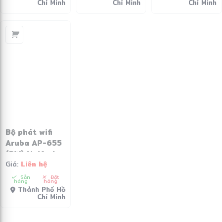
Chí Minh
Chí Minh
Chí Minh
Bộ phát wifi
Aruba AP-655
(RW) Unified
Giá:
Liên hệ
AP (R7J38A)
Sẵn
Đặt
hàng
hàng
Thành Phố Hồ
Chí Minh