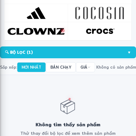
❋
❆
✻
🔍 BỘ LỌC
(1)
▼
Sắp xếp:
MỚI NHẤT
BÁN CHẠY
GIÁ
Không có sản phẩm
📦
❋
Không tìm thấy sản phẩm
Thử thay đổi bộ lọc để xem thêm sản phẩm