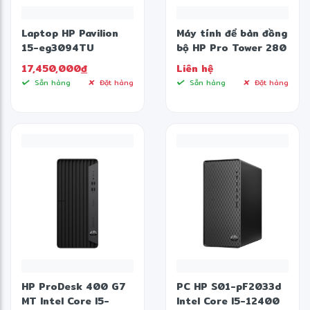
Laptop HP Pavilion
Máy tính để bàn đồng
✻
15-eg3094TU
bộ HP Pro Tower 280
8C5L5PA (Core i5-
G9 B91LWAT (Intel
17,450,000
đ
Liên hệ
1335U | 8GB | 512GB |
Core i5-13500 | 8GB
Sẵn hàng
Đặt hàng
Sẵn hàng
Đặt hàng
Intel Iris Xe | 15.6
| 512GB | Intel UHD |
❆
inch FHD | Windows 11
Win 11 | Đen)
| Vàng)
HP ProDesk 400 G7
PC HP S01-pF2033d
MT Intel Core I5-
Intel Core I5-12400