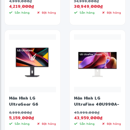
4,999,000
đ
34,999,000
đ
- IPS - FHD - 240Hz
inch - OLED - WQHD
4,219,000
đ
30,949,000
đ
- 1ms)
- 240Hz - 0.03ms -
Sẵn hàng
Đặt hàng
Sẵn hàng
Đặt hàng
Speaker)
Màn Hình LG
Màn Hình LG
UltraGear G6
UltraFine 40U990A-
27G610A-B (27 inch
W ( 39.7 inch - 5K2K
6,999,000
đ
45,999,000
đ
- IPS - 2K - 200Hz -
- 120Hz - 5ms -
5,159,000
đ
43,959,000
đ
1ms)
Nano IPS Black -
Sẵn hàng
Đặt hàng
Sẵn hàng
Đặt hàng
Speaker)