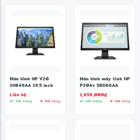
11 | Bạc)
32GB | 1TB | Win 11 |
Đen)
Màn hình HP V20
Màn hình máy tính HP
1H849AA 19.5 inch
P204v 5RD66AA
HD+ TN
19.5inch HD+ 60Hz
Liên hệ
1,659,000
đ
Sẵn hàng
Đặt hàng
Sẵn hàng
Đặt hàng