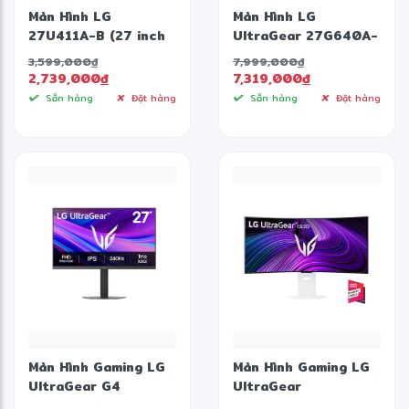
Màn Hình LG
Màn Hình LG
27U411A-B (27 inch
UltraGear 27G640A-
- IPS - FHD - 120Hz -
B (27 inch - IPS - 2K
3,599,000
đ
7,999,000
đ
5ms)
- 300Hz - 1ms -
2,739,000
đ
7,319,000
đ
Speaker)
Sẵn hàng
Đặt hàng
Sẵn hàng
Đặt hàng
Màn Hình Gaming LG
Màn Hình Gaming LG
UltraGear G4
UltraGear
27G440A-B (27 inch
39GX90SA-W (39