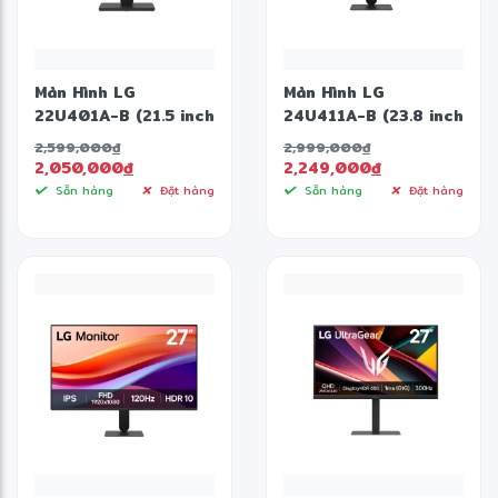
Màn Hình LG
Màn Hình LG
22U401A-B (21.5 inch
24U411A-B (23.8 inch
- VA - FHD - 100Hz -
- IPS - FHD - 120Hz -
2,599,000
đ
2,999,000
đ
1ms)
1ms)
2,050,000
đ
2,249,000
đ
Sẵn hàng
Đặt hàng
Sẵn hàng
Đặt hàng