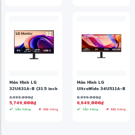
Màn Hình LG
Màn Hình LG
32U631A-B (31.5 inch
UltraWide 34U511A-B
- IPS - QHD - 100Hz
(34 inch - IPS - WFHD
6,999,000
đ
8,999,000
đ
- 5ms)
- 100Hz - 1ms)
5,749,000
đ
6,649,000
đ
Sẵn hàng
Đặt hàng
Sẵn hàng
Đặt hàng