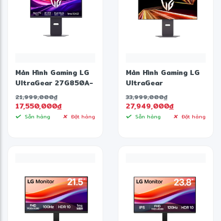
❆
Màn Hình Gaming LG
Màn Hình Gaming LG
UltraGear 27G850A-
UltraGear
B (27 inch - IPS - 4K
32GX870A-B (31.5
21,999,000
đ
33,999,000
đ
- 240Hz - 1ms)
inch - OLED - 4K -
17,550,000
đ
27,949,000
đ
240Hz/FHD - 480Hz-
Sẵn hàng
Đặt hàng
Sẵn hàng
Đặt hàng
0.03ms - Speaker -
USB TypeC )