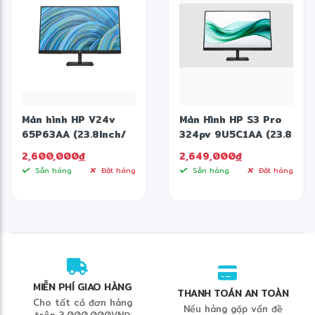
Màn hình HP V24v
Màn Hình HP S3 Pro
65P63AA (23.8Inch/
324pv 9U5C1AA (23.8
Full HD/ 5ms/ 75HZ/
inch - VA - FHD -
2,600,000
đ
2,649,000
đ
250cd/m2/ VA)
5ms- 100Hz)
Sẵn hàng
Đặt hàng
Sẵn hàng
Đặt hàng
MIỄN PHÍ GIAO HÀNG
THANH TOÁN AN TOÀN
Cho tất cả đơn hàng
Nếu hàng gặp vấn đề