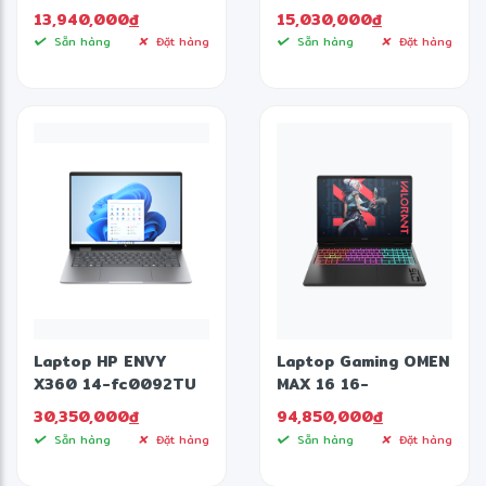
10505 PC
13,940,000
đ
15,030,000
đ
Sẵn hàng
Đặt hàng
Sẵn hàng
Đặt hàng
Laptop HP ENVY
Laptop Gaming OMEN
X360 14-fc0092TU
MAX 16 16-
A19C2PA (Intel Core
ah0186TX (Intel
30,350,000
đ
94,850,000
đ
Ultra 5 125U | 16GB |
Core Ultra 7 255HX |
Sẵn hàng
Đặt hàng
Sẵn hàng
Đặt hàng
1TB | 14 inch 3K
RTX 5080 | 16 inch
OLED | Cảm ứng | Win
OLED 2.5K 240Hz |