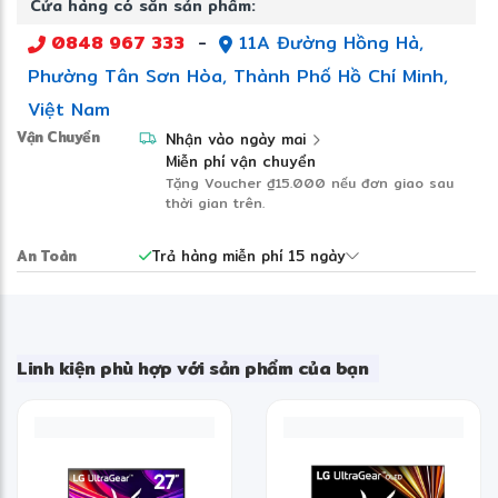
Cửa hàng có sẵn sản phẩm:
Đây không chỉ là công cụ làm việc, mà còn là nền tảng
giúp bạn dẫn dắt đội ngũ vươn xa.
0848 967 333
-
11A Đường Hồng Hà,
Phường Tân Sơn Hòa, Thành Phố Hồ Chí Minh,
Việt Nam
Vận Chuyển
Nhận vào ngày mai
Miễn phí vận chuyển
Tặng Voucher
₫15.000
nếu đơn giao sau
thời gian trên.
An Toàn
Trả hàng miễn phí 15 ngày
Linh kiện phù hợp với sản phẩm của bạn