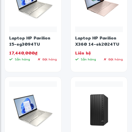
Laptop HP Pavilion
Laptop HP Pavilion
15-eg3094TU
X360 14-ek2024TU
8C5L5PA (Core i5-
9Z2V6PA (Intel Core
17,440,000
đ
Liên hệ
1335U | 8GB | 512GB |
5 120U | 16GB |
Sẵn hàng
Đặt hàng
Sẵn hàng
Đặt hàng
Intel Iris Xe | 15.6
512GB | 14 inch FHD |
inch FHD | Windows 11
Cảm ứng | Win 11 |
| Vàng)
Vàng)