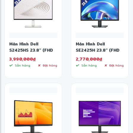
✼
Màn Hình Dell
Màn Hình Dell
S2425HS 23.8" (FHD
SE2425H 23.8" (FHD
1920 X 1080/ IPS/
1920 X 1080/ VA/
3,990,000
đ
2,770,000
đ
100Hz/ 8 Ms)
75Hz/ 5 Ms)
Sẵn hàng
Đặt hàng
Sẵn hàng
Đặt hàng
❋