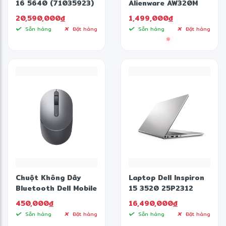
16 5640 (71035923)
Alienware AW320M
(Core 5 120U
20,590,000
đ
1,499,000
đ
16GB/1TB
Sẵn hàng
Đặt hàng
Sẵn hàng
Đặt hàng
SSD/16.0FHD+/Win11/Office
HS21/Xanh)
Chuột Không Dây
Laptop Dell Inspiron
Bluetooth Dell Mobile
15 3520 25P2312
Wireless MS3320W
(Intel Core i5-1235U |
450,000
đ
16,490,000
đ
16GB | 512GB | Intel
Sẵn hàng
Đặt hàng
Sẵn hàng
Đặt hàng
Iris Xe | 15.6 inch FHD