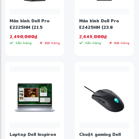
Màn hình Dell Pro
Màn hình Dell Pro
E2225HM (21.5
E2425HM (23.8
inch/FHD/VA/100Hz/5ms)
inch/FHD/IPS/100Hz/5ms)
2,490,000
đ
2,649,000
đ
Sẵn hàng
Đặt hàng
Sẵn hàng
Đặt hàng
Laptop Dell Inspiron
Chuột gaming Dell