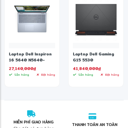
❄
Laptop Dell Inspiron
Laptop Dell Gaming
16 5640 N5640-
G15 5530
C7U161W11IBU (Intel
i9HX161W11GR4060
27,140,000
đ
41,840,000
đ
Core 7 150U | 16GB |
(Intel Core i9-
Sẵn hàng
Đặt hàng
Sẵn hàng
Đặt hàng
1TB | Intel Graphics |
13900HX | 16GB |
16 inch FHD + | Win 11
1TB | RTX 4060 |
| Office HS24 | Xanh)
15.6 inch FHD | Win 11
| Office | Xám Đen)
MIỄN PHÍ GIAO HÀNG
THANH TOÁN AN TOÀN