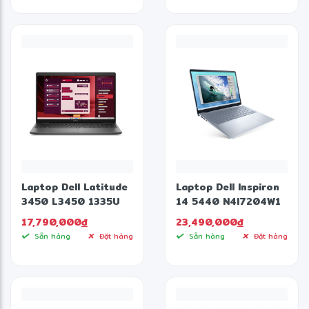
| Win 11 | Office |
Bạc)
Laptop Dell Latitude
Laptop Dell Inspiron
3450 L3450 1335U
14 5440 N4I7204W1
08512W (Intel Core
(Intel Core 7
17,790,000
đ
23,490,000
đ
i5-1335U | 8GB |
processor 150U |
Sẵn hàng
Đặt hàng
Sẵn hàng
Đặt hàng
512GB | intel UHD |
16GB | 512GB | Intel
14 inch FHD | Win 11)
Iris Xe | 14 inch FHD+
| Win 11 | Office |
Xanh)