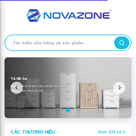
❋
✻
❋
TÌM
KIẾM
Skip
to
Content
Tủ Hồ Sơ
Khám phá thêm sản phẩm tại cửa
hàng của chúng tôi!
CÁC THƯƠNG HIỆU
Xem tất cả