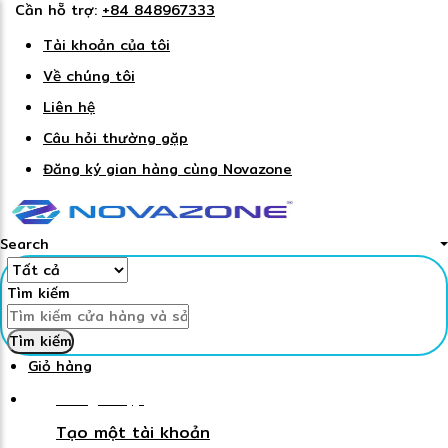
Cần hỗ trợ:
+84 848967333
Tài khoản của tôi
Về chúng tôi
Liên hệ
Câu hỏi thường gặp
Đăng ký gian hàng cùng Novazone
Search
Tìm kiếm
Tìm kiếm
Giỏ hàng
Đăng nhập
Tạo một tài khoản