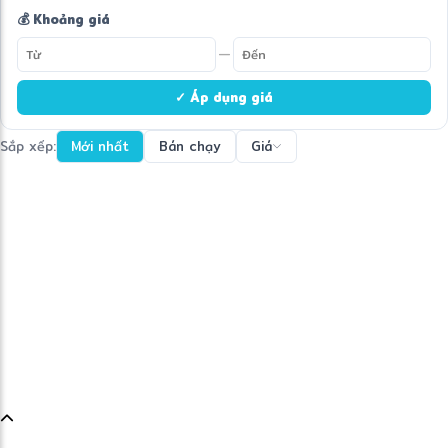
💰 Khoảng giá
—
✓ Áp dụng giá
Sắp xếp:
Mới nhất
Bán chạy
Giá