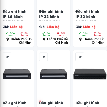
Đầu ghi hình
Đầu ghi hình
Đầu ghi hình
IP 16 kênh
IP 32 kênh
IP 32 kênh
DAHUA DHI-
DAHUA DHI-
DAHUA DHI-
Giá:
Liên hệ
Giá:
Liên hệ
Giá:
Liên hệ
NVR5216-16P-
NVR5232-16P-
NVR608H-32-
EI
EI
XI
Sẵn
Đặt
Sẵn
Đặt
Sẵn
Đặt
hàng
hàng
hàng
hàng
hàng
hàng
Thành Phố Hồ
Thành Phố Hồ
Thành Phố Hồ
Chí Minh
Chí Minh
Chí Minh
Đầu ghi hình
Đầu ghi hình
Đầu ghi hình