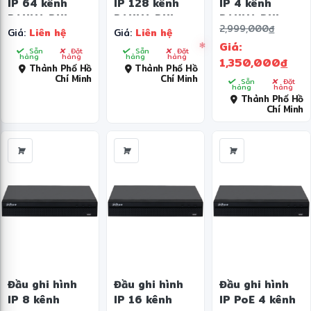
IP 64 kênh
IP 128 kênh
IP 4 kênh
DAHUA DHI-
DAHUA DHI-
DAHUA DHI-
2,999,000
đ
Giá:
Liên hệ
Giá:
Liên hệ
NVR608H-64-
NVR608H-
NVR2104HS-
Giá:
XI
128-XI
4KS3
Sẵn
Đặt
Sẵn
Đặt
hàng
hàng
hàng
hàng
1,350,000
đ
Thành Phố Hồ
Thành Phố Hồ
Chí Minh
Chí Minh
Sẵn
Đặt
hàng
hàng
Thành Phố Hồ
Chí Minh
❄
Đầu ghi hình
Đầu ghi hình
Đầu ghi hình
IP 8 kênh
IP 16 kênh
IP PoE 4 kênh
✻