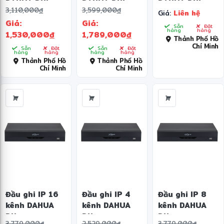
DAHUA DHI-
DAHUA DHI-
DAHUA DHI-
3,110,000
đ
3,599,000
đ
Giá:
Liên hệ
NVR2108HS-
NVR2116HS-
NVR2104HS-
Giá:
Giá:
4KS3
4KS3
P-4KS3
Sẵn
Đặt
hàng
hàng
1,530,000
đ
1,789,000
đ
Thành Phố Hồ
Chí Minh
Sẵn
Đặt
Sẵn
Đặt
hàng
hàng
hàng
hàng
Thành Phố Hồ
Thành Phố Hồ
Chí Minh
Chí Minh
Đầu ghi IP 16
Đầu ghi IP 4
Đầu ghi IP 8
kênh DAHUA
kênh DAHUA
kênh DAHUA
DH-
DH-
DH-
3,779,000
đ
2,529,000
đ
3,779,000
đ