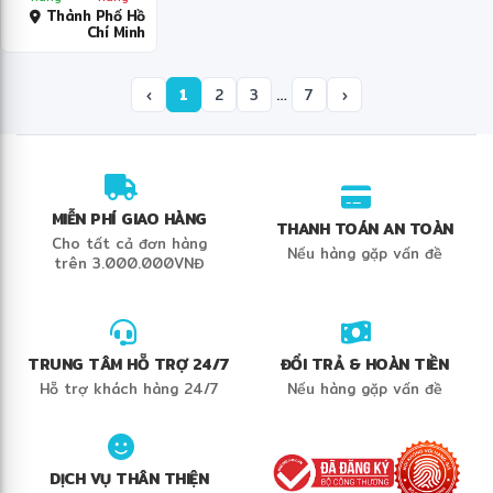
Thành Phố Hồ
Chí Minh
…
‹
1
2
3
7
›
MIỄN PHÍ GIAO HÀNG
THANH TOÁN AN TOÀN
Cho tất cả đơn hàng
Nếu hàng gặp vấn đề
trên 3.000.000VNĐ
TRUNG TÂM HỖ TRỢ 24/7
ĐỔI TRẢ & HOÀN TIỀN
Hỗ trợ khách hàng 24/7
Nếu hàng gặp vấn đề
DỊCH VỤ THÂN THIỆN