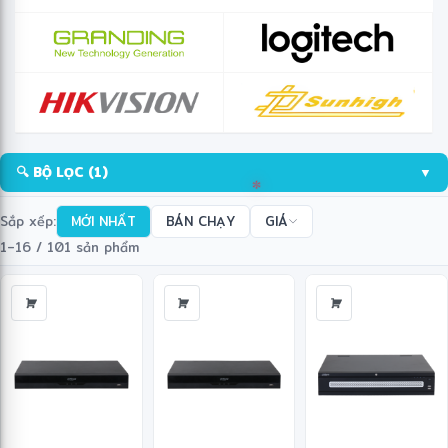
🔍 BỘ LỌC
(1)
▼
Sắp xếp:
MỚI NHẤT
BÁN CHẠY
GIÁ
1–16 / 101 sản phẩm
✼