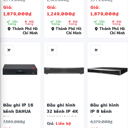
XVR4116HS-
XVR5104HS-
XVR5108HS-
Giá:
Giá:
Giá:
I/T
I3/T
I3/T
1,879,000
đ
1,249,000
đ
1,879,000
đ
Sẵn
Đặt
Sẵn
Đặt
Sẵn
Đặt
hàng
hàng
hàng
hàng
hàng
hàng
Thành Phố Hồ
Thành Phố Hồ
Thành Phố Hồ
Chí Minh
Chí Minh
Chí Minh
Đầu ghi IP 16
Đầu ghi hình
Đầu ghi hình
kênh DAHUA
32 kênh IP 4K
IP 8 kênh
DH-
HIKVISION DS-
AcuSense
7,589,000
đ
6,379,000
đ
Giá:
Liên hệ
XVR5116HS-
7732NI-
HIKVISION DS-