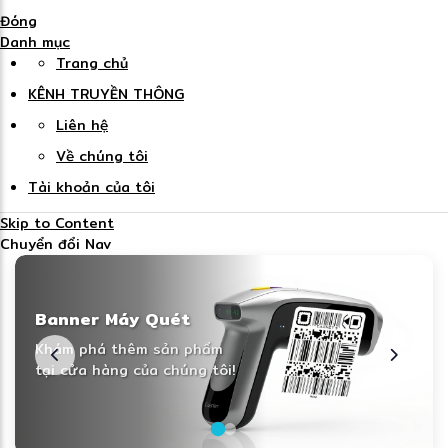
Đóng
Danh mục
Trang chủ
KÊNH TRUYỀN THÔNG
Liên hệ
Về chúng tôi
Tài khoản của tôi
Skip to Content
Chuyển đổi Nav
Banner Máy Quét Mã
Banner Máy Quét
Vạch
Khám phá thêm sản phẩm
Khám phá thêm sản phẩm
tại cửa hàng của chúng tôi!
tại cửa hàng của chúng tôi!