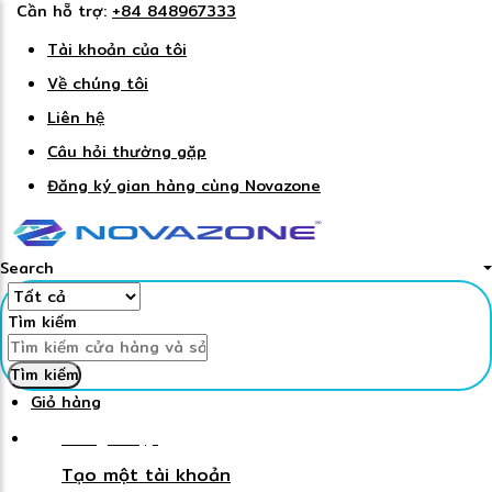
Cần hỗ trợ:
+84 848967333
Tài khoản của tôi
Về chúng tôi
Liên hệ
Câu hỏi thường gặp
Đăng ký gian hàng cùng Novazone
Search
Tìm kiếm
Tìm kiếm
Giỏ hàng
Đăng nhập
Tạo một tài khoản