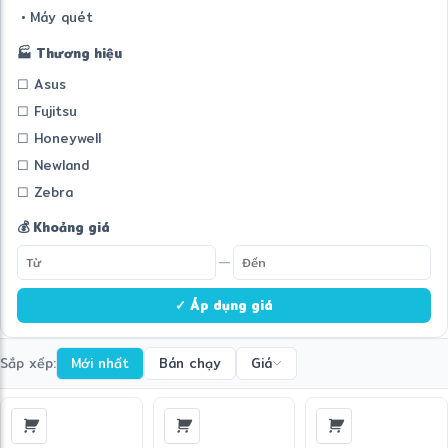
• Máy quét
🏭 Thương hiệu
☐ Asus
☐ Fujitsu
☐ Honeywell
☐ Newland
☐ Zebra
💰 Khoảng giá
—
✓ Áp dụng giá
Sắp xếp:
Mới nhất
Bán chạy
Giá