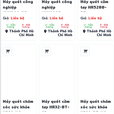
Máy quét công
Máy quét công
Máy quét cầm
nghiệp
nghiệp
tay HR5280-
NVH300-DP
NVH220B
BT
Giá:
Liên hệ
Giá:
Liên hệ
Giá:
Liên hệ
Sẵn
Đặt
Sẵn
Đặt
Sẵn
Đặt
hàng
hàng
hàng
hàng
hàng
hàng
Thành Phố Hồ
Thành Phố Hồ
Thành Phố Hồ
Chí Minh
Chí Minh
Chí Minh
Máy quét chăm
Máy quét cầm
Máy quét chăm
sóc sức khỏe
tay HR32-BT-
sóc sức khỏe
HR32-HC
SD
HR32-BT-HC