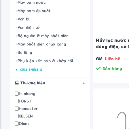
Máy bơm nước
Máy bơm áp suất
Van bi
Van điện từ
Bộ nguồn & máy phát điện
Máy lọc nước 
Máy phát điện chạy xăng
dùng điện, có 
Bu lông
Giá:
Liên hệ
Phụ kiện kết hợp & khớp nối
Sẵn hàng
▼ XEM THÊM 11
🏭 Thương hiệu
▼
Huahang
FORST
Homaster
KELSEN
Olansi