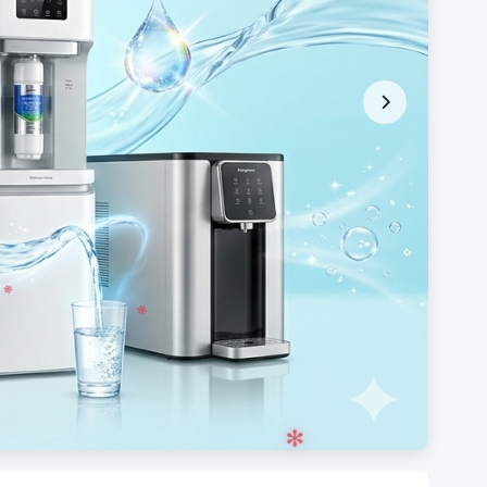
❆
❋
✻