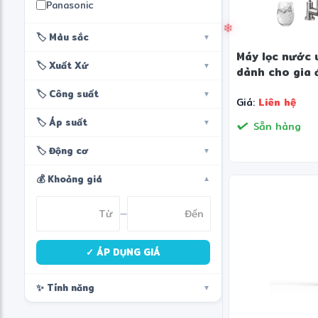
Panasonic
🏷️ Màu sắc
▼
Máy lọc nước 
🏷️ Xuất Xứ
▼
dành cho gia 
🏷️ Công suất
▼
Giá:
Liên hệ
🏷️ Áp suất
▼
Sẵn hàng
🏷️ Động cơ
▼
💰 Khoảng giá
▼
—
✓ ÁP DỤNG GIÁ
✨ Tính năng
▼