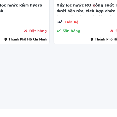
lọc nước kiềm hydro
Máy lọc nước RO công suất l
nh
dưới bồn rửa, tích hợp chức
tạo nước có ga và vòi nước 
Giá:
Liên hệ
lượng cao
Đặt hàng
Sẵn hàng
Đ
Thành Phố Hồ Chí Minh
Thành Phố Hồ
✼
❄