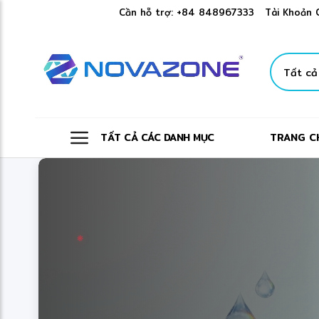
❅
✼
❄
Cần hỗ trợ:
+84 848967333
Tài Khoản 
TẤT CẢ CÁC DANH MỤC
TRANG C
✻