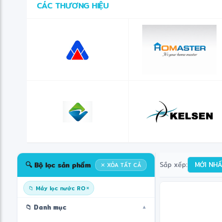
CÁC THƯƠNG HIỆU
🔍 Bộ lọc sản phẩm
Sắp xếp:
MỚI NH
✕ XÓA TẤT CẢ
×
📁 Máy lọc nước RO
📁 Danh mục
▼