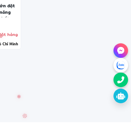
ớn đặt
 năng
chất
ặt hàng
 Chí Minh