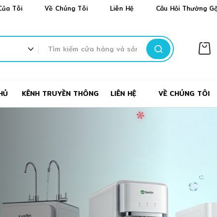
✼
❄
❄
Của Tôi
Về Chúng Tôi
Liên Hệ
Câu Hỏi Thường G
❄
TÌM
KIẾM
HỦ
KÊNH TRUYỀN THÔNG
LIÊN HỆ
VỀ CHÚNG TÔI
❄