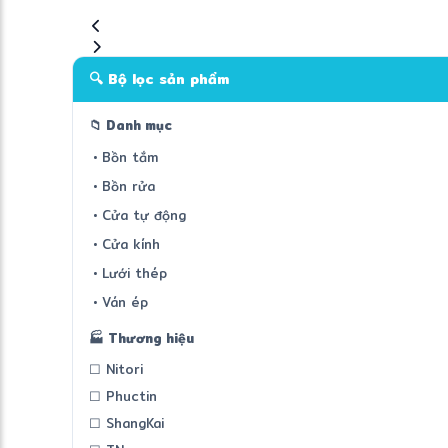
🔍 Bộ lọc sản phẩm
📁 Danh mục
• Bồn tắm
• Bồn rửa
• Cửa tự động
• Cửa kính
• Lưới thép
• Ván ép
🏭 Thương hiệu
☐ Nitori
☐ Phuctin
☐ ShangKai