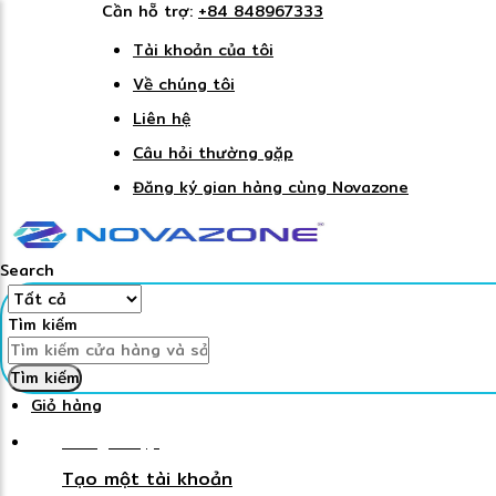
Cần hỗ trợ:
+84 848967333
Tài khoản của tôi
Về chúng tôi
Liên hệ
Câu hỏi thường gặp
Đăng ký gian hàng cùng Novazone
Search
Tìm kiếm
Tìm kiếm
Giỏ hàng
Đăng nhập
Tạo một tài khoản