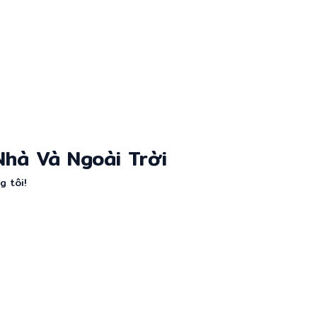
hà Và Ngoài Trời
 tôi!