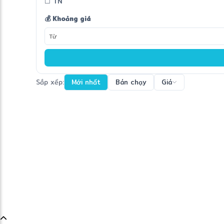
☐ TN
💰 Khoảng giá
Sắp xếp:
Mới nhất
Bán chạy
Giá