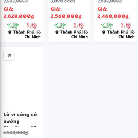
2,990,000
đ
3,090,000
đ
2,690,000
đ
lít EMG23D22B
G251TV-BK
Giá:
Giá:
Giá:
2,629,000
đ
2,560,000
đ
2,460,000
đ
Sẵn
Đặt
Sẵn
Đặt
Sẵn
Đặt
hàng
hàng
hàng
hàng
hàng
hàng
Thành Phố Hồ
Thành Phố Hồ
Thành Phố Hồ
Chí Minh
Chí Minh
Chí Minh
Lò vi sóng có
nướng
BlueStone 25
3,500,000
đ
lít MOB-7833