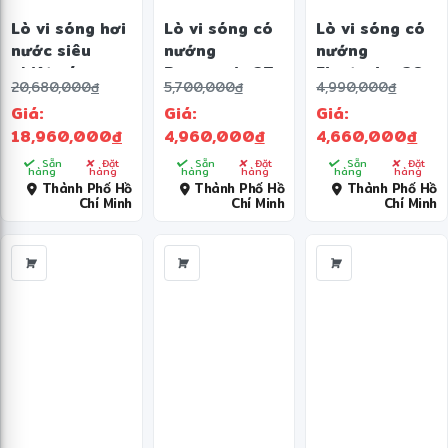
Lò vi sóng hơi
Lò vi sóng có
Lò vi sóng có
nước siêu
nướng
nướng
nhiệt có
Panasonic 27
Electrolux 30
20,680,000
đ
5,700,000
đ
4,990,000
đ
nướng Sharp
lít NN-
lít
Giá:
Giá:
Giá:
31 lít AX-
CT66MBYUE
EMG30D22BM
18,960,000
đ
4,960,000
đ
4,660,000
đ
1700VN
Sẵn
Đặt
Sẵn
Đặt
Sẵn
Đặt
hàng
hàng
hàng
hàng
hàng
hàng
Thành Phố Hồ
Thành Phố Hồ
Thành Phố Hồ
Chí Minh
Chí Minh
Chí Minh