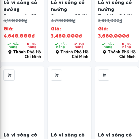
Lò vi sóng có
Lò vi sóng có
Lò vi sóng có
nướng
nướng
nướng
Panasonic 23
Samsung 23 lít
Toshiba 34 lít
5,190,000
đ
4,790,000
đ
3,819,000
đ
lít NN-
MG23T5018CE/SV
ER-
Giá:
Giá:
Giá:
CT36HBYUE
SGS34(S1)VN
4,640,000
đ
3,460,000
đ
3,660,000
đ
Sẵn
Đặt
Sẵn
Đặt
Sẵn
Đặt
hàng
hàng
hàng
hàng
hàng
hàng
Thành Phố Hồ
Thành Phố Hồ
Thành Phố Hồ
Chí Minh
Chí Minh
Chí Minh
Lò vi sóng có
Lò vi sóng có
Lò vi sóng có