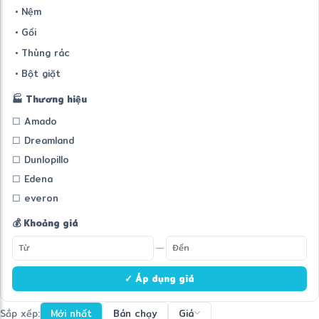
• Nệm
• Gối
• Thùng rác
• Bột giặt
🏭 Thương hiệu
☐ Amado
☐ Dreamland
☐ Dunlopillo
☐ Edena
☐ everon
💰 Khoảng giá
—
✓ Áp dụng giá
Sắp xếp:
Mới nhất
Bán chạy
Giá