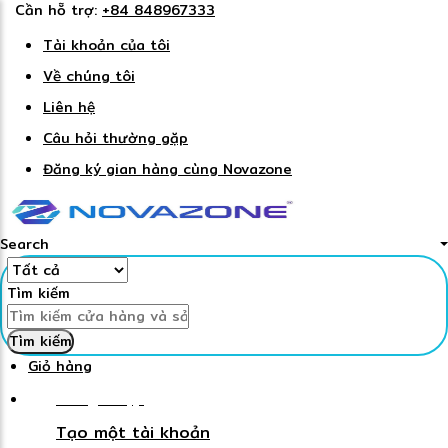
Cần hỗ trợ:
+84 848967333
Tài khoản của tôi
Về chúng tôi
Liên hệ
Câu hỏi thường gặp
Đăng ký gian hàng cùng Novazone
Search
Tìm kiếm
Tìm kiếm
Giỏ hàng
Đăng nhập
Tạo một tài khoản