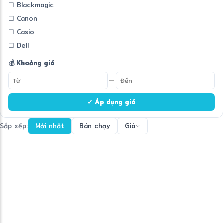
☐ Blackmagic
☐ Canon
☐ Casio
☐ Dell
💰 Khoảng giá
—
✓ Áp dụng giá
Sắp xếp:
Mới nhất
Bán chạy
Giá