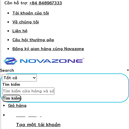
Cần hỗ trợ:
+84 848967333
Tài khoản của tôi
Về chúng tôi
Liên hệ
Câu hỏi thường gặp
Đăng ký gian hàng cùng Novazone
Search
Tìm kiếm
Tìm kiếm
Giỏ hàng
Đăng nhập
Tạo một tài khoản