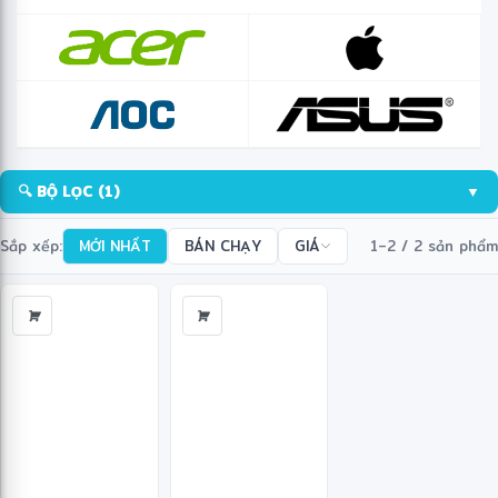
🔍 BỘ LỌC
(1)
▼
Sắp xếp:
MỚI NHẤT
BÁN CHẠY
GIÁ
1–2 / 2 sản phẩm