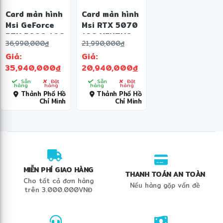
Card màn hình
Card màn hình
Msi GeForce
Msi RTX 5070
RTX 5080 16G
12G VENTUS
36,990,000
đ
21,990,000
đ
SHADOW 3X
2X OC 12GB
Giá:
Giá:
OC 16GB
GDDR7
35,940,000
đ
20,940,000
đ
GDDR7
Sẵn
Đặt
Sẵn
Đặt
hàng
hàng
hàng
hàng
Thành Phố Hồ
Thành Phố Hồ
Chí Minh
Chí Minh
MIỄN PHÍ GIAO HÀNG
THANH TOÁN AN TOÀN
Cho tất cả đơn hàng
Nếu hàng gặp vấn đề
trên 3.000.000VNĐ