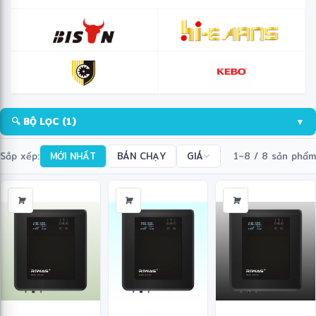
🔍 BỘ LỌC
(1)
▼
Sắp xếp:
MỚI NHẤT
BÁN CHẠY
GIÁ
1–8 / 8 sản phẩm