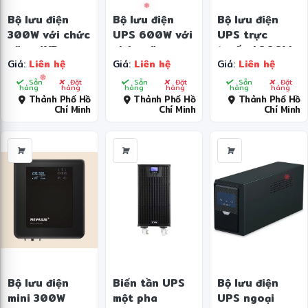
Bộ lưu điện
Bộ lưu điện
Bộ lưu điện
300W với chức
UPS 600W với
UPS trực
năng AVR
chức năng
tuyến 1000W
Giá:
Liên hệ
Giá:
Liên hệ
Giá:
Liên hệ
(Điều chỉnh
điều chỉnh điện
với đầu ra
điện áp tự
áp tự động
sóng sin
Sẵn
Đặt
Sẵn
Đặt
Sẵn
Đặt
hàng
hàng
hàng
hàng
hàng
hàng
động)
(AVR) và bảo
thuần túy
Thành Phố Hồ
Thành Phố Hồ
Thành Phố Hồ
Chí Minh
Chí Minh
Chí Minh
vệ chống sét
dành cho thiết
❅
lan truyền
bị nhạy cảm
❆
❄
Bộ lưu điện
Biến tần UPS
Bộ lưu điện
mini 300W
một pha
UPS ngoại