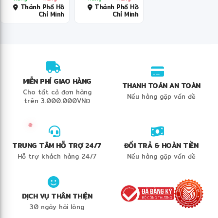
vệ quá tải
Thành Phố Hồ
Thành Phố Hồ
Chí Minh
Chí Minh
MIỄN PHÍ GIAO HÀNG
THANH TOÁN AN TOÀN
Cho tất cả đơn hàng
Nếu hàng gặp vấn đề
trên 3.000.000VNĐ
TRUNG TÂM HỖ TRỢ 24/7
ĐỔI TRẢ & HOÀN TIỀN
Hỗ trợ khách hàng 24/7
Nếu hàng gặp vấn đề
DỊCH VỤ THÂN THIỆN
30 ngày hài lòng
❆