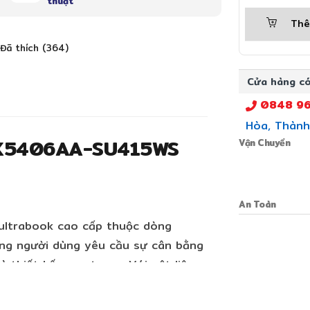
thuật
Thê
Đã thích (364)
Cửa hàng có
0848 96
Hòa, Thành
UX5406AA-SU415WS
Vận Chuyển
An Toàn
ltrabook cao cấp thuộc dòng
ững người dùng yêu cầu sự cân bằng
 thiết kế sang trọng. Với vật liệu
tra 9 tích hợp AI, màn hình OLED 3K
y là một trong những mẫu laptop nổi