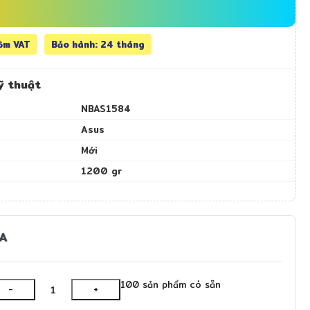
ồm VAT
Bảo hành: 24 tháng
ỹ thuật
NBAS1584
Asus
Mới
1200 gr
A
100 sản phẩm có sẵn
-
+