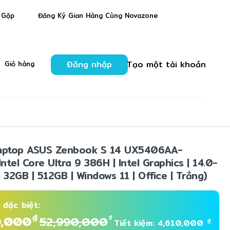
 Gặp
Đăng Ký Gian Hàng Cùng Novazone
Đăng nhập
Tạo một tài khoản
Giỏ hàng
Laptop ASUS Zenbook S 14 UX5406AA-
tel Core Ultra 9 386H | Intel Graphics | 14.0-
 32GB | 512GB | Windows 11 | Office | Trắng)
 đặc biệt:
đ
0,000
đ
52,990,000
đ
Tiết kiệm: 4,610,000