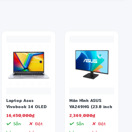
Laptop Asus
Màn Hình ASUS
Vivobook 14 OLED
VA249HG (23.8 inch
A1405VA-KM095W
- IPS - FHD - 120Hz
16,450,000
đ
2,369,000
đ
(Core i5-13500H |
- 1ms)
Sẵn
Đặt
Sẵn
Đặt
16GB | 512GB | Intel
Iris Xe | 14 inch 2.8K