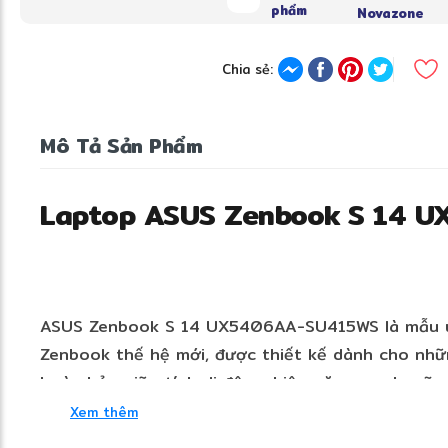
phẩm
Novazone
Chia sẻ:
Mô Tả Sản Phẩm
Laptop ASUS Zenbook S 14 
ASUS Zenbook S 14 UX5406AA-SU415WS là mẫu u
Zenbook thế hệ mới, được thiết kế dành cho nh
hoàn hảo giữa tính di động, hiệu năng mạnh mẽ và
Ceraluminum độc quyền, bộ vi xử lý Intel Core Ul
Xem thêm
120Hz cao cấp cùng thời lượng pin ấn tượng, đâ