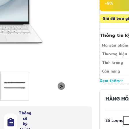
-9%
Giá đã bao g
Thông tin k
Mã sản phẩm
Thương hiệu
Tình trạng
Cân nặng
Xem thêm
HÀNG HÓ
Thông
số
Số Lượng
kỹ