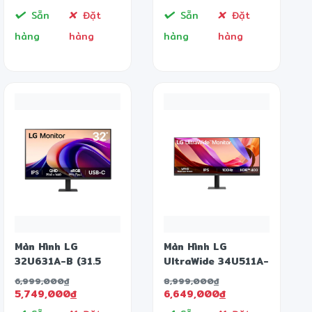
300Hz - 1ms -
Sẵn
Đặt
Sẵn
Đặt
Speaker)
hàng
hàng
hàng
hàng
Màn Hình LG
Màn Hình LG
32U631A-B (31.5
UltraWide 34U511A-
inch - IPS - QHD -
B (34 inch - IPS -
6,999,000
đ
8,999,000
đ
100Hz - 5ms)
WFHD - 100Hz -
5,749,000
đ
6,649,000
đ
1ms)