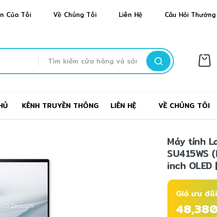
n Của Tôi
Về Chúng Tôi
Liên Hệ
Câu Hỏi Thường
Tìm
kiếm
HỦ
KÊNH TRUYỀN THÔNG
LIÊN HỆ
VỀ CHÚNG TÔI
Máy tính 
SU415WS (In
inch OLED |
Giá ưu đãi
48,38