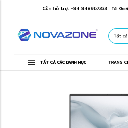
Cần hỗ trợ:
+84 848967333
Tài Khoả
TẤT CẢ CÁC DANH MỤC
TRANG C