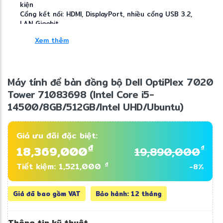
kiện
Cổng kết nối: HDMI, DisplayPort, nhiều cổng USB 3.2,
LAN Gigabit
Bảo hành: 1 năm chính hãng Dell (có thể nâng cấp)
Xem thêm
Phù hợp cho: Doanh nghiệp sử dụng Linux, lập trình
viên, máy chủ nhẹ, công việc văn phòng ổn định và
môi trường cần độ bền cao.
Máy tính để bàn đồng bộ Dell OptiPlex 7020
Tower 71083698 (Intel Core i5-
14500/8GB/512GB/Intel UHD/Ubuntu)
Giá ưu đãi đặc biệt:
đ
18,369,000
đ
19,890,000
đ
Tiết kiệm: 1,521,000
-8%
Giá đã bao gồm VAT
Bảo hành: 12 tháng
✼
Thông tin kỹ thuật