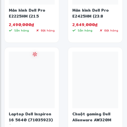
Màn hình Dell Pro
Màn hình Dell Pro
E2225HM (21.5
E2425HM (23.8
inch/FHD/VA/100Hz/5ms)
inch/FHD/IPS/100Hz/5ms)
2,490,000
đ
2,649,000
đ
Sẵn hàng
Đặt hàng
Sẵn hàng
Đặt hàng
Laptop Dell Inspiron
Chuột gaming Dell
16 5640 (71035923)
Alienware AW320M
(Core 5 120U