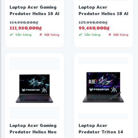
Laptop Acer Gaming
Laptop Acer
Predator Helios 16 AI
Predator Helios 18 AI
PH16-73-950C
PH18-73-93P0
114,990,000
đ
125,990,000
đ
NH.QW0SV.001
(Thông số: Intel Core
111,960,000
đ
99,460,000
đ
(Thông số: Core
Ultra 9 275HX | RTX
Sẵn hàng
Đặt hàng
Sẵn hàng
Đặt hàng
Ultra 9 275HX | RTX
5080 16GB | 18 inch
5090 | 16" 2K+ OLED
2K+ 250Hz IPS |
240Hz 100% DCI-P3 |
64GB | 3TB | Win 11
Win 11 |Màu Đen)
Pro |Màu Đen)
Laptop Acer Gaming
Laptop Acer
Predator Helios Neo
Predator Triton 14