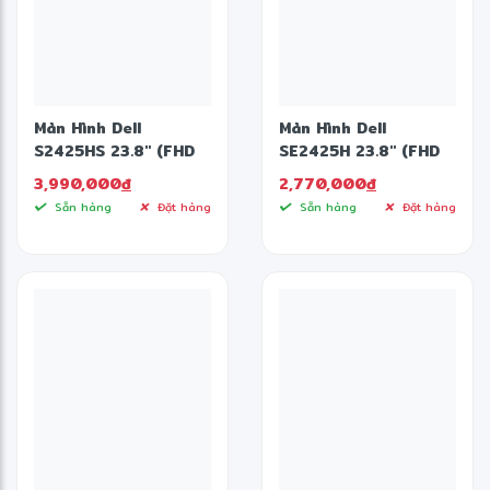
Màn Hình Dell
Màn Hình Dell
S2425HS 23.8" (FHD
SE2425H 23.8" (FHD
1920 X 1080/ IPS/
1920 X 1080/ VA/
3,990,000
đ
2,770,000
đ
100Hz/ 8 Ms)
75Hz/ 5 Ms)
Sẵn hàng
Đặt hàng
Sẵn hàng
Đặt hàng
❋