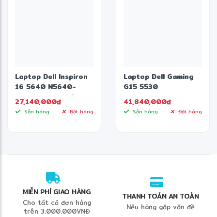
Laptop Dell Inspiron
Laptop Dell Gaming
16 5640 N5640-
G15 5530
C7U161W11IBU (Intel
i9HX161W11GR4060
27,140,000
đ
41,840,000
đ
Core 7 150U | 16GB |
(Intel Core i9-
Sẵn hàng
Đặt hàng
Sẵn hàng
Đặt hàng
1TB | Intel Graphics |
13900HX | 16GB |
16 inch FHD + | Win 11
1TB | RTX 4060 |
| Office HS24 | Xanh)
15.6 inch FHD | Win 11
| Office | Xám Đen)
MIỄN PHÍ GIAO HÀNG
THANH TOÁN AN TOÀN
Cho tất cả đơn hàng
Nếu hàng gặp vấn đề
trên 3.000.000VNĐ