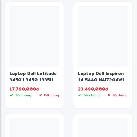
✼
Laptop Dell Latitude
Laptop Dell Inspiron
3450 L3450 1335U
14 5440 N4I7204W1
08512W (Intel Core
(Intel Core 7
17,790,000
đ
23,490,000
đ
i5-1335U | 8GB |
processor 150U |
Sẵn hàng
Đặt hàng
Sẵn hàng
Đặt hàng
512GB | intel UHD |
16GB | 512GB | Intel
14 inch FHD | Win 11)
Iris Xe | 14 inch FHD+
| Win 11 | Office |
Xanh)