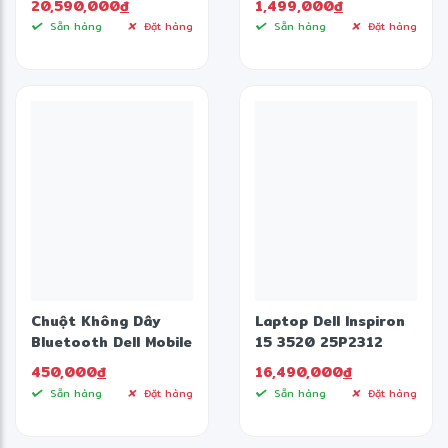
20,590,000
đ
1,499,000
đ
16GB/1TB
Sẵn hàng
Đặt hàng
Sẵn hàng
Đặt hàng
SSD/16.0FHD+/Win11/Office
HS21/Xanh)
Chuột Không Dây
Laptop Dell Inspiron
Bluetooth Dell Mobile
15 3520 25P2312
Wireless MS3320W
(Intel Core i5-1235U |
450,000
đ
16,490,000
đ
16GB | 512GB | Intel
Sẵn hàng
Đặt hàng
Sẵn hàng
Đặt hàng
Iris Xe | 15.6 inch FHD
| Win 11 | Office |
Bạc)