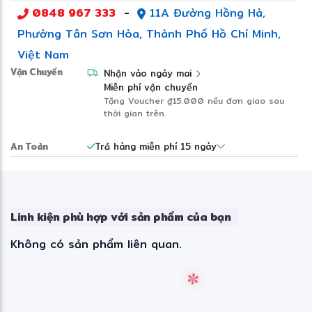
Tiện ích:
0848 967 333
-
11A Đường Hồng Hà,
Vệ sinh lồng giặt
Khóa trẻ em
Phường Tân Sơn Hòa, Thành Phố Hồ Chí Minh,
Hẹn giờ giặt
Việt Nam
Chống nhăn
Thông tin lắp đặt
Vận Chuyển
Nhận vào ngày mai
Kích thước - Khối lượng:
Miễn phí vận chuyển
Cao 83.8 cm - Ngang 59.3 cm - Sâu 60 cm - Nặng 67
Tặng Voucher
₫15.000
nếu đơn giao sau
kg
thời gian trên.
Chiều dài ống cấp nước:
110 cm
An Toàn
Trả hàng miễn phí 15 ngày
Chiều dài ống thoát nước:
180 cm
Hãng:
Hitachi.
Linh kiện phù hợp với sản phẩm của bạn
Không có sản phẩm liên quan.