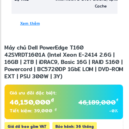
Cache
Bộ nhớ RAM
16GB, 4 DDR5 DIMM slots, Up to 44
Xem thêm
Dung lượng ổ
2TB HDD
cứng
Máy chủ Dell PowerEdge T160
RAID hỗ trợ
S160
42SVRDT1601A (Intel Xeon E-2414 2.6G |
16GB | 2TB | iDRAC9, Basic 16G | RAID S160 |
Management
iDRAC9, Basic 16G
Powercord | BC5720DP 1GbE LOM | DVD-ROM
EXT | PSU 300W | 3Y)
Cạc mạng
2 x 1GbE LOM on Planar
Cổng kết nối
Front Ports
Giá ưu đãi đặc biệt:
1 x iDRAC Direct (Micro-AB USB)
đ
46,150,000
đ
46,189,000
1 x USB 3.2 Gen1
đ
Tiết kiệm: 39,000
-0%
Rear Ports
Giá đã bao gồm VAT
Bảo hành: 36 tháng
1 x Dedicated iDRAC (RJ-45) p