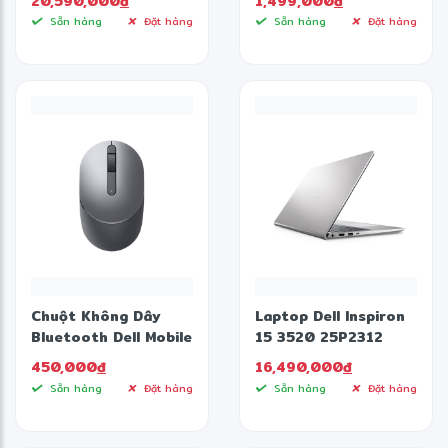
20,590,000
đ
1,499,000
đ
16GB/1TB
Sẵn hàng
Đặt hàng
Sẵn hàng
Đặt hàng
SSD/16.0FHD+/Win11/Office
HS21/Xanh)
Chuột Không Dây
Laptop Dell Inspiron
Bluetooth Dell Mobile
15 3520 25P2312
Wireless MS3320W
(Intel Core i5-1235U |
450,000
đ
16,490,000
đ
16GB | 512GB | Intel
Sẵn hàng
Đặt hàng
Sẵn hàng
Đặt hàng
Iris Xe | 15.6 inch FHD
| Win 11 | Office |
Bạc)