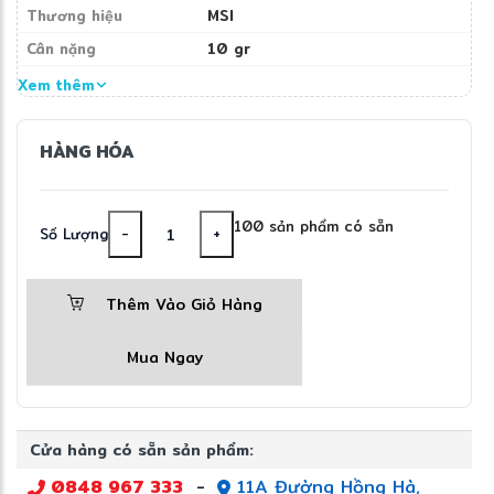
Thương hiệu
MSI
Tấm nền IPS
❅
Cân nặng
10 gr
Kích thước màn hình
15.6 inches
Xem thêm
Công nghệ màn hình
Độ phủ màu 45% NTSC
HÀNG HÓA
Màn hình chống chói
Độ phân giải màn hình
100 sản phẩm có sẵn
1920 x 1080 pixels (FullHD)
Số Lượng
-
+
Âm thanh
Thêm Vào Giỏ Hàng
Công nghệ âm thanh
Hi-RES Audio
Mua Ngay
Kích thước & Trọng lượng
Chất liệu
Vỏ nhựa
Cửa hàng có sẵn sản phẩm:
Chất liệu vỏ màn hình
0848 967 333
-
11A Đường Hồng Hà,