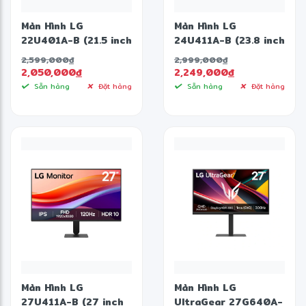
1x HDMI 2.1 (8K @ 60Hz / 4K @ 120Hz)
1x RJ45
Màn Hình LG
Màn Hình LG
22U401A-B (21.5 inch
24U411A-B (23.8 inch
- VA - FHD - 100Hz -
- IPS - FHD - 120Hz -
2,599,000
đ
2,999,000
đ
1ms)
1ms)
2,050,000
đ
2,249,000
đ
Sẵn hàng
Đặt hàng
Sẵn hàng
Đặt hàng
Màn Hình LG
Màn Hình LG
27U411A-B (27 inch
UltraGear 27G640A-