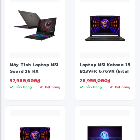
Máy Tính Laptop MSI
Laptop MSI Katana 15
Sword 16 HX
B13VFK 676VN (Intel
B14VFKG 045VN
Core i7-13620H |
37,960,000
đ
28,950,000
đ
(Intel Core i7-
16GB | 1TB | RTX
Sẵn hàng
Đặt hàng
Sẵn hàng
Đặt hàng
14700HX/16GB/1TB
4060 | 15.6 inch FHD
SSD/RTX 4060
| Win 11 | Đen)
GDDR6 8GB/16 inch
QHD+/Win 11)