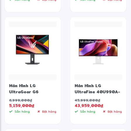
Speaker)
Màn Hình LG
Màn Hình LG
UltraGear G6
UltraFine 40U990A-
27G610A-B (27 inch
W ( 39.7 inch - 5K2K
6,999,000
đ
45,999,000
đ
- IPS - 2K - 200Hz -
- 120Hz - 5ms -
5,159,000
đ
43,959,000
đ
1ms)
Nano IPS Black -
Sẵn hàng
Đặt hàng
Sẵn hàng
Đặt hàng
Speaker)