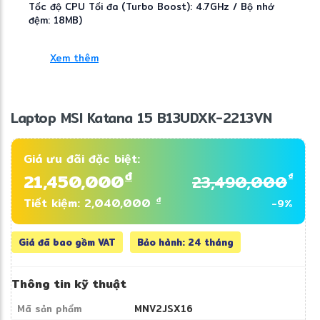
Tốc độ CPU Tối đa (Turbo Boost): 4.7GHz / Bộ nhớ
đệm: 18MB)
Bộ nhớ RAM, Ổ cứng
Xem thêm
Dung lượng RAM
16GB
Laptop MSI Katana 15 B13UDXK-2213VN
Loại RAM
DDR5 5200Mhz
Số khe ram
Giá ưu đãi đặc biệt:
2 khe (2 x 8GB, nâng cấp tối đa 64 GB)
đ
21,450,000
đ
23,490,000
Ổ cứng
đ
Tiết kiệm: 2,040,000
-9%
1TB NVMe PCIe SSD Gen4x4 w/o DRAM, 2 khe đã sử
dụng 1 khe
Giá đã bao gồm VAT
Bảo hành: 24 tháng
Màn hình
Tần số quét
Thông tin kỹ thuật
144 Hz
Mã sản phẩm
MNV2JSX16
Chất liệu tấm nền