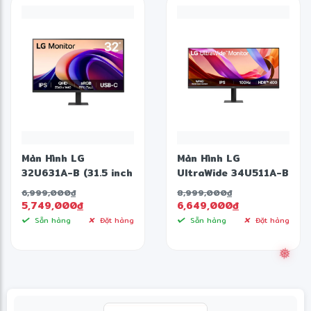
Màn Hình LG
Màn Hình LG
32U631A-B (31.5 inch
UltraWide 34U511A-B
- IPS - QHD - 100Hz
(34 inch - IPS - WFHD
6,999,000
đ
8,999,000
đ
- 5ms)
- 100Hz - 1ms)
5,749,000
đ
6,649,000
đ
Sẵn hàng
Đặt hàng
Sẵn hàng
Đặt hàng