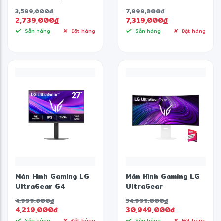
- IPS - FHD - 120Hz -
B (27 inch - IPS - 2K
3,599,000
đ
7,999,000
đ
5ms)
- 300Hz - 1ms -
2,739,000
đ
7,319,000
đ
Speaker)
Sẵn hàng
Đặt hàng
Sẵn hàng
Đặt hàng
Màn Hình Gaming LG
Màn Hình Gaming LG
UltraGear G4
UltraGear
27G440A-B (27 inch
39GX90SA-W (39
4,999,000
đ
34,999,000
đ
- IPS - FHD - 240Hz
inch - OLED - WQHD
4,219,000
đ
30,949,000
đ
- 1ms)
- 240Hz - 0.03ms -
Sẵn hàng
Đặt hàng
Sẵn hàng
Đặt hàng