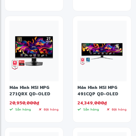
4060 | 15.6 inch FHD
2.8K OLED | 16GB |
❅
| Win 11 | Đen)
512GB | Win 11 | Xám)
Màn Hình MSI MPG
Màn Hình MSI MPG
271QRX QD-OLED
491CQP QD-OLED
(27 inch - OLED -
(49 inch - OLED -
20,950,000
đ
24,349,000
đ
360Hz - 0.03ms -
DQHD - 144Hz -
Sẵn hàng
Đặt hàng
Sẵn hàng
Đặt hàng
2K)
0.03ms)