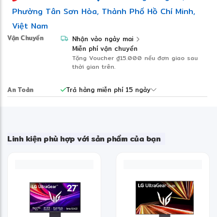
Nhựa
Phường Tân Sơn Hòa, Thành Phố Hồ Chí Minh,
Chất liệu vỏ trên
Việt Nam
Nhựa
Vận Chuyển
Nhận vào ngày mai
Miễn phí vận chuyển
Chất liệu vỏ dưới
Tặng Voucher
₫15.000
nếu đơn giao sau
Nhựa
thời gian trên.
Kích thước
359 x 259 x 24.9 mm (Dài x Rộng x Dày)
An Toàn
Trả hàng miễn phí 15 ngày
Trọng lượng
2.25 kg
Tiện ích khác
Linh kiện phù hợp với sản phẩm của bạn
Tính năng đặc biệt
Wi-Fi 6
Tính năng khác
Loại đèn bàn phím
Bàn phím đèn nền 4-Zone RGB Gaming