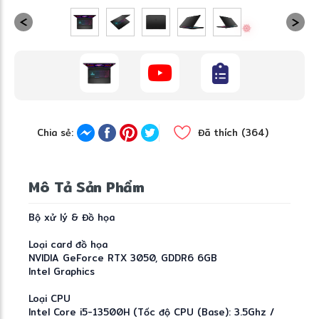
Chia sẻ:
Đã thích (364)
Mô Tả Sản Phẩm
❅
Bộ xử lý & Đồ họa
✼
Loại card đồ họa
NVIDIA GeForce RTX 3050, GDDR6 6GB
Intel Graphics
Loại CPU
Intel Core i5-13500H (Tốc độ CPU (Base): 3.5Ghz /