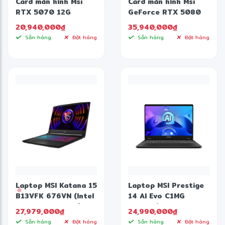
Card màn hình Msi
Card màn hình Msi
RTX 5070 12G
GeForce RTX 5080
VENTUS 2X OC 12GB
16G SHADOW 3X OC
20,940,000
đ
35,940,000
đ
GDDR7
16GB GDDR7
Sẵn hàng
Đặt hàng
Sẵn hàng
Đặt hàng
✻
Laptop MSI Katana 15
Laptop MSI Prestige
B13VFK 676VN (Intel
14 AI Evo C1MG
Core i7-13620H |
081VN (Intel Core
27,979,000
đ
24,990,000
đ
16GB | 1TB | RTX
Ultra 5 125H | 14 inch
Sẵn hàng
Đặt hàng
Sẵn hàng
Đặt hàng