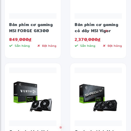
Bàn phím cơ gaming
Bàn phím cơ gaming
MSI FORGE GK300
có dây MSI Vigor
(màu đen) (S11-
GK50 TKL Kailh Low
849,000
đ
2,370,000
đ
04US20G-HH9)
Profile Switch (màu
Sẵn hàng
Đặt hàng
Sẵn hàng
Đặt hàng
đen) (S11-04US272-
GA7)