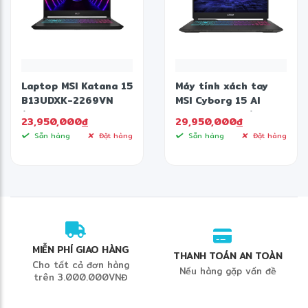
✼
Laptop MSI Katana 15
Máy tính xách tay
✼
B13UDXK-2269VN
MSI Cyborg 15 AI
(Intel Core i7-
A1VEK 053VN (Intel
23,950,000
đ
29,950,000
đ
13620H | RTX 3050
Core Ultra 7 155H |
Sẵn hàng
Đặt hàng
Sẵn hàng
Đặt hàng
6GB | 15.6 inch FHD |
16GB | 512GB | RTX
8GB | 1TB | Win 11
4050 GDDR6 | 15.6
Home | Đen)
inch FHD | Windows 11
Home | Đen)
MIỄN PHÍ GIAO HÀNG
THANH TOÁN AN TOÀN
Cho tất cả đơn hàng
Nếu hàng gặp vấn đề
trên 3.000.000VNĐ