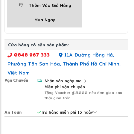
Intel® Core™ Ultra 7 258V:
Hiệu năng
Thêm Vào Giỏ Hàng
mạnh mẽ, hỗ trợ AI thế hệ mới.
Mua Ngay
RAM 32GB LPDDR5X:
Đa nhiệm mượt mà,
xử lý công việc chuyên nghiệp.
Cửa hàng có sẵn sản phẩm:
SSD 512GB PCIe NVMe:
Tốc độ truy xuất
0848 967 333
-
11A Đường Hồng Hà,
dữ liệu cực nhanh.
Phường Tân Sơn Hòa, Thành Phố Hồ Chí Minh,
Việt Nam
Màn hình OLED 14 inch WUXGA:
Màu sắc
Vận Chuyển
Nhận vào ngày mai
sống động, độ tương phản cao.
Miễn phí vận chuyển
Tặng Voucher
₫15.000
nếu đơn giao sau
thời gian trên.
Intel® Arc Graphics:
Đồ họa mạnh mẽ
hơn so với GPU tích hợp truyền thống.
An Toàn
Trả hàng miễn phí 15 ngày
Windows 11 Pro:
Bảo mật và tối ưu cho
môi trường doanh nghiệp.