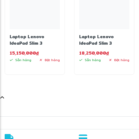
Laptop Lenovo
Laptop Lenovo
IdeaPad Slim 3
IdeaPad Slim 3
14IRH10
14IRH10
15,150,000
đ
18,250,000
đ
83K0000AVN (Intel
83K00009VN (Intel
Sẵn hàng
Đặt hàng
Sẵn hàng
Đặt hàng
Core i5-13420H |
Core i7-13620H |
24GB | 512GB | Intel
24GB | 512GB | Intel
UHD | 14 inch WUXGA
UHD | 14 inch WUXGA
| Win 11 | Xám)
IPS | Win 11 | Xám)