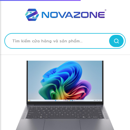
❋
Tìm
kiếm
Skip
to
Content