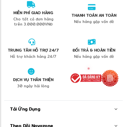
83UQ002GVN là sự kết hợp hoàn hảo giữa
MIỄN PHÍ GIAO HÀNG
thiết kế gọn nhẹ, hiệu năng mạnh mẽ và
THANH TOÁN AN TOÀN
Cho tất cả đơn hàng
Nếu hàng gặp vấn đề
công nghệ hiện đại. Đây là lựa chọn phù hợp
trên 3.000.000VNĐ
cho sinh viên, nhân viên văn phòng và
người dùng cá nhân đang tìm kiếm một
chiếc laptop bền bỉ để đồng hành trong
TRUNG TÂM HỖ TRỢ 24/7
ĐỔI TRẢ & HOÀN TIỀN
công việc và học tập lâu dài.
Hỗ trợ khách hàng 24/7
Nếu hàng gặp vấn đề
DỊCH VỤ THÂN THIỆN
Với Intel Core Ultra 7 355, RAM 16GB, SSD
30 ngày hài lòng
512GB cùng màn hình WUXGA chất lượng
cao, Lenovo IdeaPad Slim 3 mang đến trải
Tải Ứng Dụng
nghiệm sử dụng toàn diện, đáp ứng tốt nhu
cầu làm việc, học tập và giải trí trong cuộc
sống hiện đại.
Theo Dõi Novazone