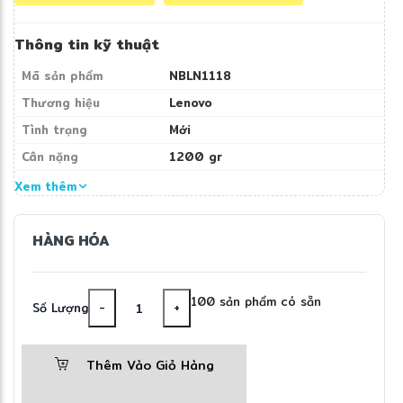
Thông tin kỹ thuật
Sở hữu màn hình WUXGA 14 inch sắc nét, đồ
Mã sản phẩm
NBLN1118
họa Intel Graphics tích hợp và hệ điều hành
Thương hiệu
Lenovo
Windows 11 Home bản quyền, Lenovo
Tình trạng
Mới
IdeaPad Slim 3 không chỉ mang lại trải
Cân nặng
1200 gr
nghiệm sử dụng mượt mà mà còn sẵn sàng
đáp ứng các xu hướng công nghệ AI hiện đại
Xem thêm
trong tương lai.
HÀNG HÓA
100 sản phẩm có sẵn
Số Lượng
-
+
ĐIỂM NỔI BẬT
Thêm Vào Giỏ Hàng