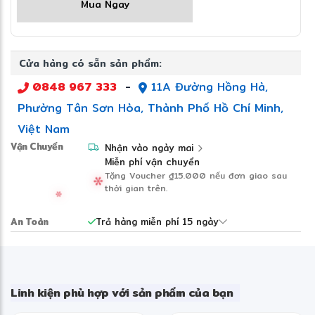
Mua Ngay
Intel Core Ultra 7 355:
Bộ vi xử lý thế hệ mới với
hiệu năng vượt trội và khả năng hỗ trợ AI.
Cửa hàng có sẵn sản phẩm:
RAM 16GB:
Đa nhiệm mượt mà, đáp ứng tốt nhu
cầu học tập và làm việc.
0848 967 333
-
11A Đường Hồng Hà,
Phường Tân Sơn Hòa, Thành Phố Hồ Chí Minh,
SSD 512GB PCIe NVMe:
Khởi động nhanh, truy
Việt Nam
xuất dữ liệu tốc độ cao.
Vận Chuyển
Nhận vào ngày mai
Miễn phí vận chuyển
Màn hình 14 inch WUXGA:
Hiển thị sắc nét với
Tặng Voucher
₫15.000
nếu đơn giao sau
không gian làm việc rộng rãi.
thời gian trên.
Intel Graphics:
Đáp ứng tốt các nhu cầu đồ họa
An Toàn
Trả hàng miễn phí 15 ngày
cơ bản và giải trí đa phương tiện.
Windows 11 Home:
Hệ điều hành hiện đại với nhiều
tính năng hỗ trợ AI thông minh.
Linh kiện phù hợp với sản phẩm của bạn