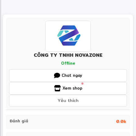
Máy được trang bị sẵn 16GB RAM tốc độ
cao, đáp ứng tốt nhu cầu làm việc đa nhiệm,
mở nhiều tab trình duyệt, sử dụng đồng thời
các phần mềm văn phòng và ứng dụng học
tập mà vẫn duy trì hiệu năng ổn định.
CÔNG TY TNHH NOVAZONE
Offline
Chat ngay
Ổ cứng SSD PCIe NVMe dung lượng 512GB
giúp hệ điều hành khởi động nhanh, mở ứng
Xem shop
dụng gần như tức thì và mang lại không
Yêu thích
gian lưu trữ rộng rãi cho tài liệu, hình ảnh,
video cũng như các phần mềm cần thiết.
Đánh giá
0.0k