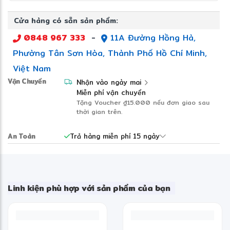
Cửa hàng có sẵn sản phẩm:
SSD 512GB PCIe NVMe:
Khởi động nhanh và lưu
trữ thoải mái.
0848 967 333
-
11A Đường Hồng Hà,
Phường Tân Sơn Hòa, Thành Phố Hồ Chí Minh,
Màn hình 14 inch FHD+:
Hiển thị sắc nét với
không gian làm việc rộng rãi.
Việt Nam
Vận Chuyển
Nhận vào ngày mai
Thiết kế mỏng nhẹ:
Dễ dàng mang theo khi học
Miễn phí vận chuyển
tập và làm việc.
Tặng Voucher
₫15.000
nếu đơn giao sau
thời gian trên.
Windows 11 Home:
Trải nghiệm hiện đại cùng các
An Toàn
Trả hàng miễn phí 15 ngày
tính năng AI mới nhất.
Linh kiện phù hợp với sản phẩm của bạn
THIẾT KẾ THANH LỊCH, LINH
HOẠT CHO CUỘC SỐNG HIỆN