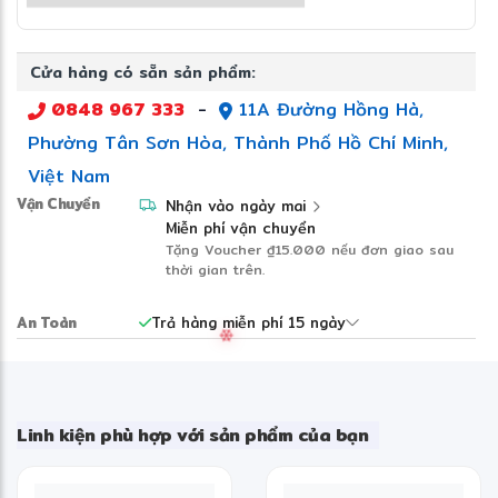
SSD 1TB PCIe NVMe:
Tốc độ truy xuất dữ liệu
cực nhanh.
Cửa hàng có sẵn sản phẩm:
0848 967 333
-
11A Đường Hồng Hà,
Màn hình 16 inch WQXGA:
Hiển thị sắc nét,
không gian làm việc rộng rãi.
Phường Tân Sơn Hòa, Thành Phố Hồ Chí Minh,
Việt Nam
Windows 11 Home:
Hệ điều hành hiện đại tối ưu
Vận Chuyển
Nhận vào ngày mai
cho công việc và giải trí.
Miễn phí vận chuyển
Tặng Voucher
₫15.000
nếu đơn giao sau
thời gian trên.
An Toàn
Trả hàng miễn phí 15 ngày
THIẾT KẾ GAMING HIỆN ĐẠI VÀ CÁ
TÍNH
Linh kiện phù hợp với sản phẩm của bạn