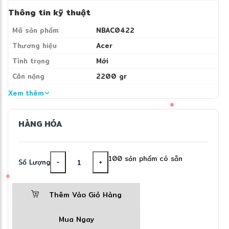
cao và SSD dung lượng lớn, mang đến trải
Thông tin kỹ thuật
nghiệm sử dụng toàn diện cho công việc lẫn
Mã sản phẩm
NBAC0422
❄
giải trí.
Thương hiệu
Acer
Tình trạng
Mới
Cân nặng
2200 gr
ĐIỂM NỔI BẬT
Xem thêm
HÀNG HÓA
Intel® Core™ i9-14900HX:
Bộ vi xử lý hiệu
năng cao dành cho gaming và công việc chuyên
nghiệp.
100 sản phẩm có sẵn
Số Lượng
-
+
RTX™ 4070 8GB GDDR6:
Hỗ trợ Ray Tracing và
DLSS cho hiệu suất đồ họa vượt trội.
Thêm Vào Giỏ Hàng
RAM 16GB DDR5:
Đa nhiệm mượt mà, dễ dàng
Mua Ngay
nâng cấp trong tương lai.