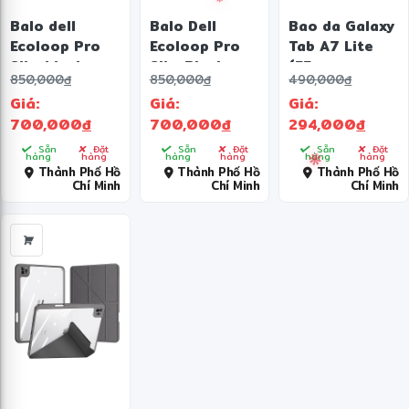
Balo dell
Balo Dell
Bao da Galaxy
Ecoloop Pro
Ecoloop Pro
Tab A7 Lite
Slim black-
Slim Black-
(EF-
❋
850,000
đ
850,000
đ
490,000
đ
CP5724S
CP5724S
BT220PJEGWW)
Giá:
Giá:
Giá:
700,000
đ
700,000
đ
294,000
đ
Sẵn
Đặt
Sẵn
Đặt
Sẵn
Đặt
hàng
hàng
hàng
hàng
hàng
hàng
Thành Phố Hồ
Thành Phố Hồ
Thành Phố Hồ
Chí Minh
Chí Minh
Chí Minh
❋