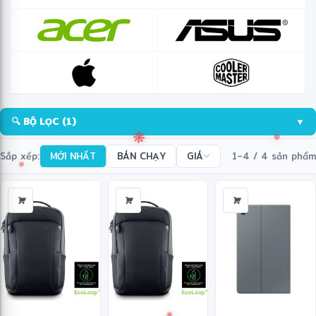
🔍 BỘ LỌC
(1)
▼
Sắp xếp:
MỚI NHẤT
BÁN CHẠY
GIÁ
1–4 / 4 sản phẩm
❆
❋
❄