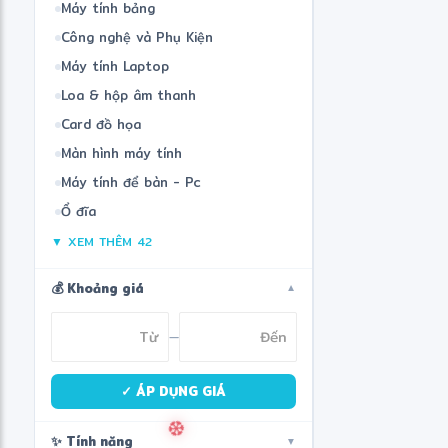
Máy tính bảng
❄
Công nghệ và Phụ Kiện
Máy tính Laptop
Loa & hộp âm thanh
Card đồ họa
Màn hình máy tính
Máy tính để bàn - Pc
Ổ đĩa
▼ XEM THÊM 42
💰 Khoảng giá
▼
—
✓ ÁP DỤNG GIÁ
✨ Tính năng
▼