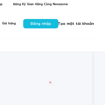
❋
❆
ặp
Đăng Ký Gian Hàng Cùng Novazone
Đăng nhập
Tạo một tài khoản
Giỏ hàng
❆