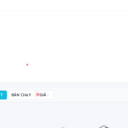
✻
ẤT
BÁN CHẠY
GIÁ
❄