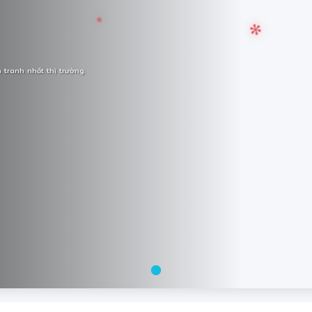
tranh nhất thị trường.
✼
❅