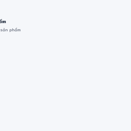
❋
hẩm
m sản phẩm