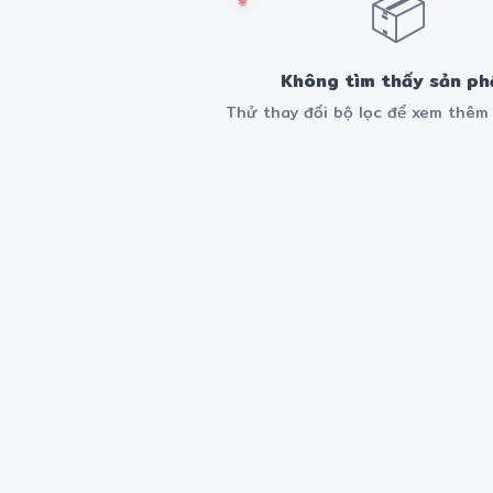
📦
Không tìm thấy sản p
Thử thay đổi bộ lọc để xem thê
❅