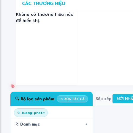
CÁC THƯƠNG HIỆU
Không có thương hiệu nào
để hiển thị.
🔍 Bộ lọc sản phẩm
Sắp xếp:
MỚI NH
✕ XÓA TẤT CẢ
×
📁 tuong-phat
📁 Danh mục
▼