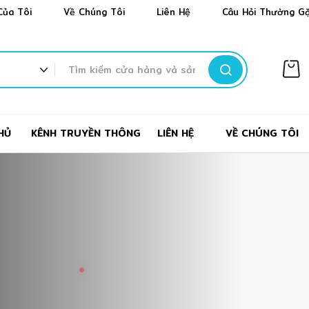
✻
❅
✼
✻
❆
Của Tôi
Về Chúng Tôi
Liên Hệ
Câu Hỏi Thường G
TÌM
KIẾM
HỦ
KÊNH TRUYỀN THÔNG
LIÊN HỆ
VỀ CHÚNG TÔI
✼