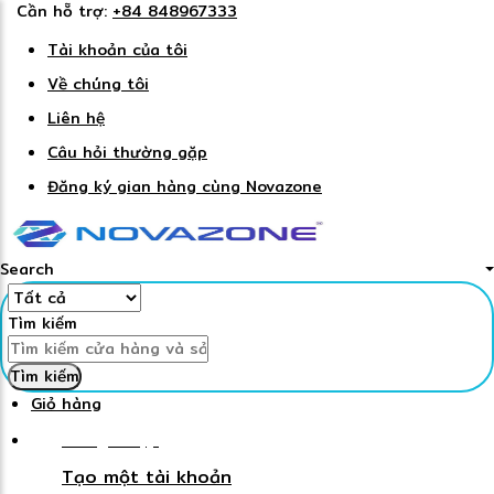
Cần hỗ trợ:
+84 848967333
Tài khoản của tôi
Về chúng tôi
Liên hệ
Câu hỏi thường gặp
Đăng ký gian hàng cùng Novazone
Search
Tìm kiếm
Tìm kiếm
Giỏ hàng
Đăng nhập
Tạo một tài khoản