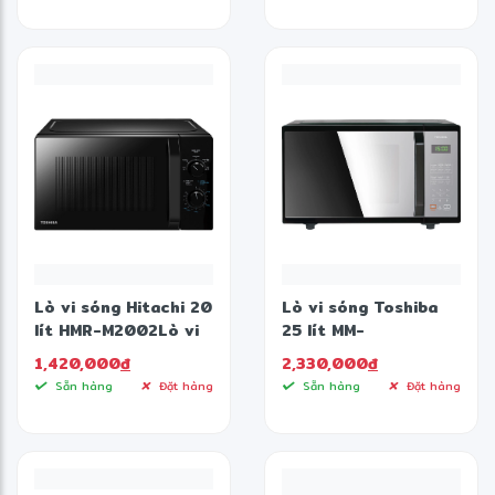
✻
Lò vi sóng Hitachi 20
Lò vi sóng Toshiba
lít HMR-M2002Lò vi
25 lít MM-
sóng Toshiba 20 lít
EM25PE(BM)
1,420,000
đ
2,330,000
đ
MW2-MM20P(BK)
Sẵn hàng
Đặt hàng
Sẵn hàng
Đặt hàng