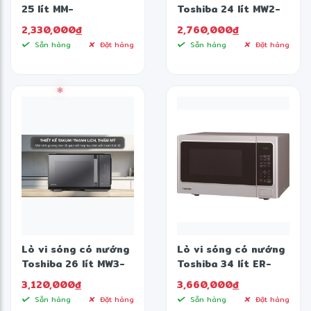
25 lít MM-
Toshiba 24 lít MW2-
EM25PE(BM)
AG24PC(BK)
2,330,000
đ
2,760,000
đ
❆
Sẵn hàng
Đặt hàng
Sẵn hàng
Đặt hàng
Lò vi sóng có nướng
Lò vi sóng có nướng
Toshiba 26 lít MW3-
Toshiba 34 lít ER-
EG26PE(BM) VN
SGS34(S1)VN
3,120,000
đ
3,660,000
đ
Sẵn hàng
Đặt hàng
Sẵn hàng
Đặt hàng