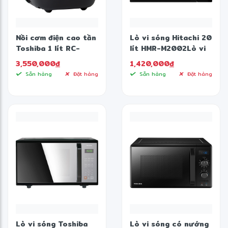
Nồi cơm điện cao tần
Lò vi sóng Hitachi 20
Toshiba 1 lít RC-
lít HMR-M2002Lò vi
10IP1PV
sóng Toshiba 20 lít
3,550,000
đ
1,420,000
đ
MW2-MM20P(BK)
Sẵn hàng
Đặt hàng
Sẵn hàng
Đặt hàng
Lò vi sóng Toshiba
Lò vi sóng có nướng