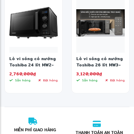
Lò vi sóng có nướng
Lò vi sóng có nướng
Toshiba 24 lít MW2-
Toshiba 26 lít MW3-
AG24PC(BK)
EG26PE(BM) VN
2,760,000
đ
3,120,000
đ
Sẵn hàng
Đặt hàng
Sẵn hàng
Đặt hàng
MIỄN PHÍ GIAO HÀNG
THANH TOÁN AN TOÀN