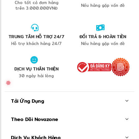
Cho tất cả đơn hàng
Nếu hàng gặp vấn đề
trên 3.000.000VNĐ
❆
TRUNG TÂM HỖ TRỢ 24/7
ĐỔI TRẢ & HOÀN TIỀN
Hỗ trợ khách hàng 24/7
Nếu hàng gặp vấn đề
DỊCH VỤ THÂN THIỆN
30 ngày hài lòng
Tải Ứng Dụng
Theo Dõi Novazone
Dịch Vụ Khách Hàng