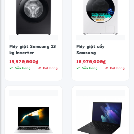
Máy giặt Samsung 13
Máy giặt sấy
kg Inverter
Samsung
WW13T504DAB
WD12BB944DGHSV
13,970,000
đ
18,970,000
đ
12/8kg
Sẵn hàng
Đặt hàng
Sẵn hàng
Đặt hàng
❅