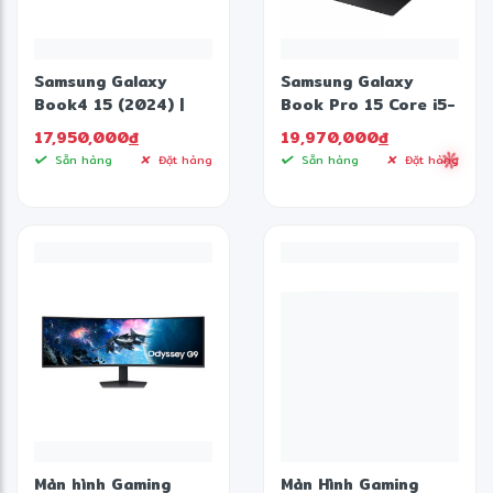
Samsung Galaxy
Samsung Galaxy
Book4 15 (2024) |
Book Pro 15 Core i5-
Core 7-150U 16GB
1135G7 Ram 8GB SSD
17,950,000
đ
19,970,000
đ
512GB 15.6'' FHD
512GB Iris Xe
Sẵn hàng
Đặt hàng
Sẵn hàng
Đặt hàng
(New)
Màn hình Gaming
Màn Hình Gaming