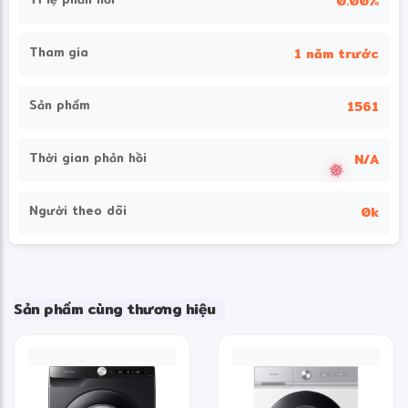
0.00%
Tham gia
1 năm trước
Sản phẩm
1561
Thời gian phản hồi
N/A
Người theo dõi
0k
Sản phẩm cùng thương hiệu
❆