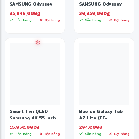
SAMSUNG Odyssey
SAMSUNG Odyssey
OLED G9 G93SD
OLED G8 G81SF
35,849,000
đ
30,859,000
đ
LS49DG930SEXXV
LS32FG812SEXXV (32
Sẵn hàng
Đặt hàng
Sẵn hàng
Đặt hàng
(49 inch - OLED -
inch - OLED - 4K -
DQHD - 240Hz -
240Hz - 0,03ms)
0.03ms - Cong)
Smart Tivi QLED
Bao da Galaxy Tab
Samsung 4K 55 inch
A7 Lite (EF-
QA55Q60DAKXXV
BT220PJEGWW)
15,850,000
đ
294,000
đ
Sẵn hàng
Đặt hàng
Sẵn hàng
Đặt hàng