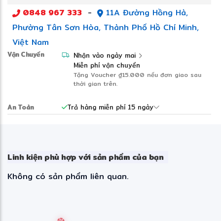
Thông minh tiện lợi (app SmartThings, AI tiết kiệm
0848 967 333
-
11A Đường Hồng Hà,
điện), vận hành rất yên tĩnh.
Bảo quản thực phẩm tươi ngon lâu, làm lạnh đều,
Phường Tân Sơn Hòa, Thành Phố Hồ Chí Minh,
không lẫn mùi.
Thiết kế sang trọng, phù hợp bếp hiện đại.
Việt Nam
Vận Chuyển
Nhận vào ngày mai
Miễn phí vận chuyển
Tặng Voucher
₫15.000
nếu đơn giao sau
thời gian trên.
An Toàn
Trả hàng miễn phí 15 ngày
Linh kiện phù hợp với sản phẩm của bạn
Không có sản phẩm liên quan.