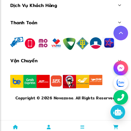
Dịch Vụ Khách Hàng
Thanh Toán
Thông số
Chi tiết
Model
JL811A
Aruba Instant On 1830 Smart
Dòng sản phẩm
Managed Switch
Vận Chuyển
Gigabit Ethernet 10/100/1000
Tốc độ LAN
Mbps
8 cổng RJ45 Autosensing
Số cổng
10/100/1000 Mbps
Copyright © 2026 Novazone. All Rights Reserved.
4 cổng PoE+ (Port 1–4), chuẩn
PoE
IEEE 802.3at
Tổng công suất
65 W
PoE
Switch quang
Không tích hợp