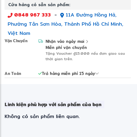
Cửa hàng có sẵn sản phẩm:
êm ái, hạn chế tiếng ồn và đảm bảo độ ổn
định trong quá trình hoạt động liên tục.
0848 967 333
-
11A Đường Hồng Hà,
Phường Tân Sơn Hòa, Thành Phố Hồ Chí Minh,
Việt Nam
8 cổng Gigabit tốc độ cao, hỗ trợ 4 cổng
PoE+
Vận Chuyển
Nhận vào ngày mai
Miễn phí vận chuyển
Tặng Voucher
₫15.000
nếu đơn giao sau
thời gian trên.
Thiết bị được trang bị 8 cổng RJ45 Gigabit
An Toàn
Trả hàng miễn phí 15 ngày
tốc độ 10/100/1000 Mbps giúp kết nối
❅
nhanh chóng với máy tính, máy chủ, NAS,
camera IP, Access Point WiFi và nhiều thiết
bị mạng khác.
Linh kiện phù hợp với sản phẩm của bạn
Không có sản phẩm liên quan.
Đặc biệt, 4 cổng đầu tiên hỗ trợ chuẩn PoE+
IEEE 802.3at với tổng công suất cấp nguồn