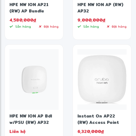
HPE NW ION AP21
HPE NW ION AP (RW)
Ứng dụng thực tế
(RW) AP Bundle
AP32
4,580,000
đ
9,000,000
đ
Sẵn hàng
Đặt hàng
Sẵn hàng
Đặt hàng
Doanh nghiệp vừa và nhỏ.
❄
Văn phòng làm việc.
Khách sạn và Resort.
Hệ thống Camera IP.
Access Point WiFi.
Điện thoại VoIP.
HPE NW ION AP Bdl
Instant On AP22
Cửa hàng bán lẻ.
w/PSU (RW) AP32
(RW) Access Point
Liên hệ
6,320,000
đ
Trường học, bệnh viện và trung tâm đào tạo.