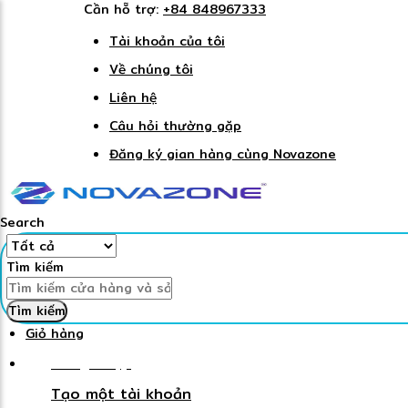
Cần hỗ trợ:
+84 848967333
Tài khoản của tôi
Về chúng tôi
Liên hệ
Câu hỏi thường gặp
Đăng ký gian hàng cùng Novazone
Search
Tìm kiếm
Tìm kiếm
Giỏ hàng
Đăng nhập
Tạo một tài khoản