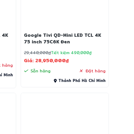
L 4K
Google Tivi QD-Mini LED TCL 4K
75 inch 75C6K Đen
29,440,000
đ
Tiết kiệm 490,000₫
Giá: 28,950,000
đ
 hàng
Sẵn hàng
Đặt hàng
í Minh
Thành Phố Hồ Chí Minh