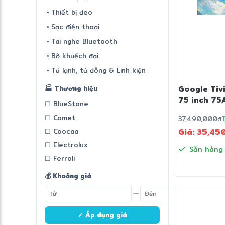
• Thiết bị đeo
• Sạc điện thoại
• Tai nghe Bluetooth
• Bộ khuếch đại
• Tủ lạnh, tủ đông & Linh kiện
🏭 Thương hiệu
Google Tiv
75 inch 75
☐ BlueStone
☐ Comet
37,490,000
đ
Giá: 35,45
☐ Coocaa
☐ Electrolux
Sẵn hàng
☐ Ferroli
💰 Khoảng giá
—
✓ Áp dụng giá