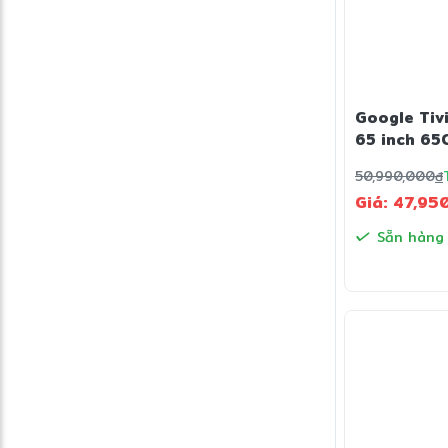
Google Tiv
65 inch 65
50,990,000
đ
Giá: 47,95
Sẵn hàng