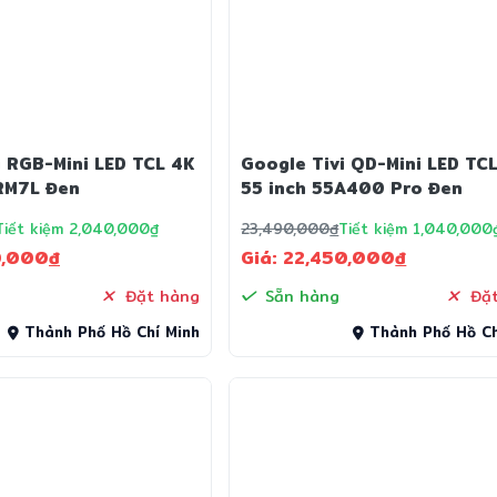
i RGB-Mini LED TCL 4K
Google Tivi QD-Mini LED TC
RM7L Đen
55 inch 55A400 Pro Đen
Tiết kiệm 2,040,000₫
23,490,000
đ
Tiết kiệm 1,040,000
0,000
đ
Giá: 22,450,000
đ
Đặt hàng
Sẵn hàng
Đặt
Thành Phố Hồ Chí Minh
Thành Phố Hồ Ch