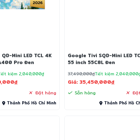
i QD-Mini LED TCL 4K
Google Tivi SQD-Mini LED T
A400 Pro Đen
55 inch 55C8L Đen
Tiết kiệm 2,040,000₫
37,490,000
đ
Tiết kiệm 2,040,000
0,000
đ
Giá: 35,450,000
đ
Đặt hàng
Sẵn hàng
Đặt
Thành Phố Hồ Chí Minh
Thành Phố Hồ Ch