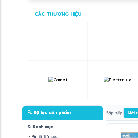
CÁC THƯƠNG HIỆU
🔍 Bộ lọc sản phẩm
Sắp xếp:
Mới 
📁 Danh mục
• Pin & Bộ sạc