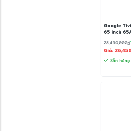
Google Tiv
65 inch 65
28,490,000
đ
Giá: 26,45
Sẵn hàng