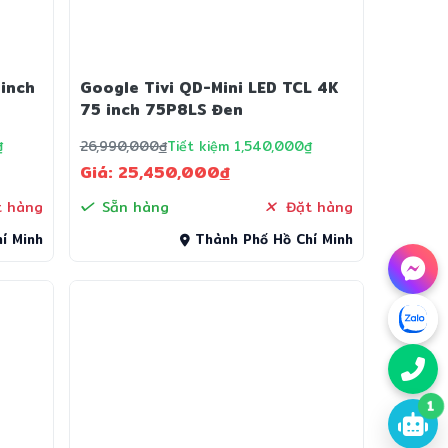
 inch
Google Tivi QD-Mini LED TCL 4K
75 inch 75P8LS Đen
₫
26,990,000
đ
Tiết kiệm 1,540,000₫
Giá: 25,450,000
đ
 hàng
Sẵn hàng
Đặt hàng
í Minh
Thành Phố Hồ Chí Minh
1