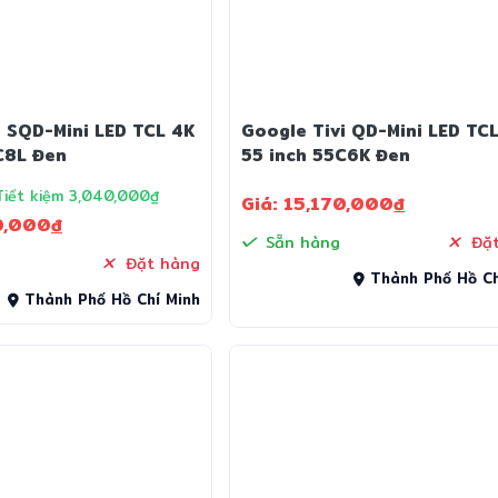
i SQD-Mini LED TCL 4K
Google Tivi QD-Mini LED TC
C8L Đen
55 inch 55C6K Đen
Tiết kiệm 3,040,000₫
Giá: 15,170,000
đ
0,000
đ
Sẵn hàng
Đặt
Đặt hàng
Thành Phố Hồ Ch
Thành Phố Hồ Chí Minh