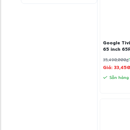
Google Tiv
65 inch 65
35,490,000
đ
Giá: 33,45
Sẵn hàng