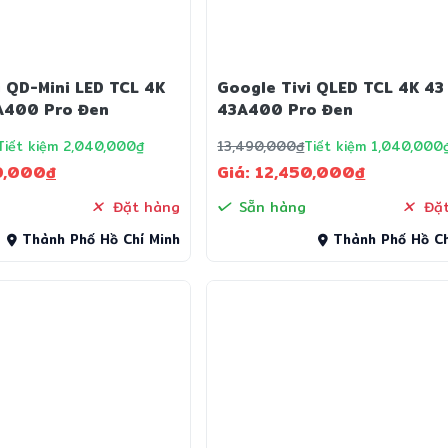
i QD-Mini LED TCL 4K
Google Tivi QLED TCL 4K 43
A400 Pro Đen
43A400 Pro Đen
Tiết kiệm 2,040,000₫
13,490,000
đ
Tiết kiệm 1,040,000
0,000
đ
Giá: 12,450,000
đ
Đặt hàng
Sẵn hàng
Đặt
Thành Phố Hồ Chí Minh
Thành Phố Hồ Ch