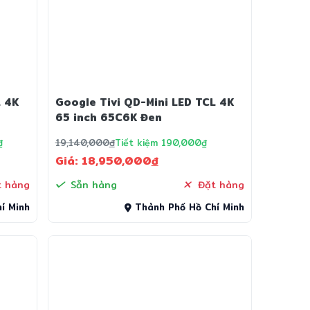
L 4K
Google Tivi QD-Mini LED TCL 4K
65 inch 65C6K Đen
₫
19,140,000
đ
Tiết kiệm 190,000₫
Giá: 18,950,000
đ
 hàng
Sẵn hàng
Đặt hàng
í Minh
Thành Phố Hồ Chí Minh