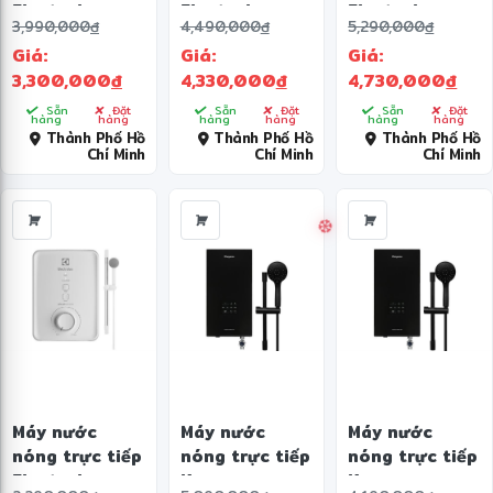
Electrolux
Electrolux
Electrolux
3,990,000
đ
4,490,000
đ
5,290,000
đ
4500W
4500W
4500W
Giá:
Giá:
Giá:
EWE451QB-W4
EWE451RB-G6
EWE451SB-G6
3,300,000
đ
4,330,000
đ
4,730,000
đ
Sẵn
Đặt
Sẵn
Đặt
Sẵn
Đặt
hàng
hàng
hàng
hàng
hàng
hàng
Thành Phố Hồ
Thành Phố Hồ
Thành Phố Hồ
Chí Minh
Chí Minh
Chí Minh
Máy nước
Máy nước
Máy nước
nóng trực tiếp
nóng trực tiếp
nóng trực tiếp
Electrolux
Kangaroo
Kangaroo