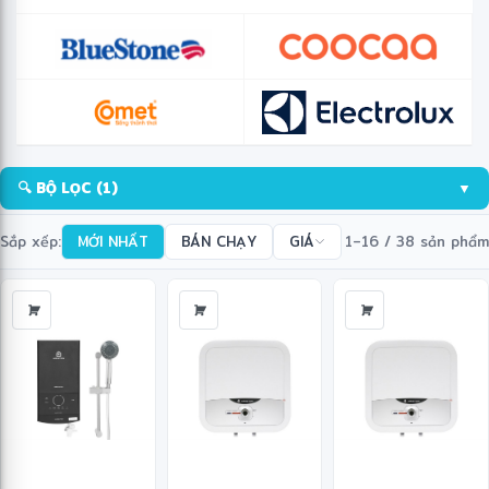
🔍 BỘ LỌC
(1)
▼
Sắp xếp:
MỚI NHẤT
BÁN CHẠY
GIÁ
1–16 / 38 sản phẩm
✼