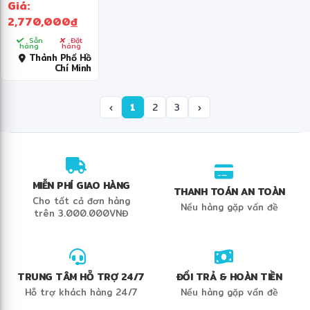
Giá:
KGWD45P2
2,770,000
đ
Sẵn
Đặt
hàng
hàng
Thành Phố Hồ
Chí Minh
‹
1
2
3
›
MIỄN PHÍ GIAO HÀNG
THANH TOÁN AN TOÀN
Cho tất cả đơn hàng
Nếu hàng gặp vấn đề
trên 3.000.000VNĐ
TRUNG TÂM HỖ TRỢ 24/7
ĐỔI TRẢ & HOÀN TIỀN
Hỗ trợ khách hàng 24/7
Nếu hàng gặp vấn đề