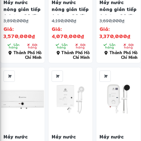
Máy nước
Máy nước
Máy nước
nóng gián tiếp
nóng gián tiếp
nóng gián tiếp
Ariston 20 lít
Ariston 30 lít
Ariston 20 lít
3,890,000
đ
4,190,000
đ
3,690,000
đ
2500W SLIM3
3000W SLIM3
2500W SLIM3
Giá:
Giá:
Giá:
20 RS MT
30 RS MT 3KW
20 R MT
3,570,000
đ
4,070,000
đ
3,370,000
đ
Sẵn
Đặt
Sẵn
Đặt
Sẵn
Đặt
hàng
hàng
hàng
hàng
hàng
hàng
Thành Phố Hồ
Thành Phố Hồ
Thành Phố Hồ
Chí Minh
Chí Minh
Chí Minh
✻
Máy nước
Máy nước
Máy nước