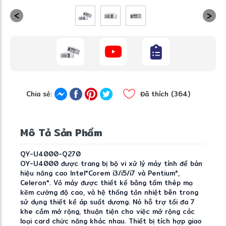
Chia sẻ:
Đã thích (364)
Mô Tả Sản Phẩm
QY-U4000-Q270
OY-U4000 được trang bị bộ vi xử lý máy tính để bàn
hiệu năng cao Intel*Corem i3/i5/i7 và Pentium*,
Celeron*. Vỏ máy được thiết kế bằng tấm thép mạ
kẽm cường độ cao, và hệ thống tản nhiệt bên trong
sử dụng thiết kế áp suất dương. Nó hỗ trợ tối đa 7
khe cắm mở rộng, thuận tiện cho việc mở rộng các
loại card chức năng khác nhau. Thiết bị tích hợp giao