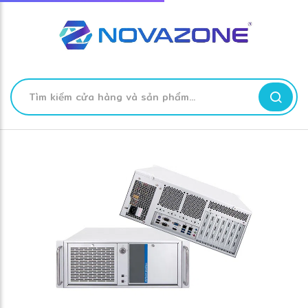
❅
❋
❆
❄
❆
❋
Tìm
kiếm
Skip
to
Content