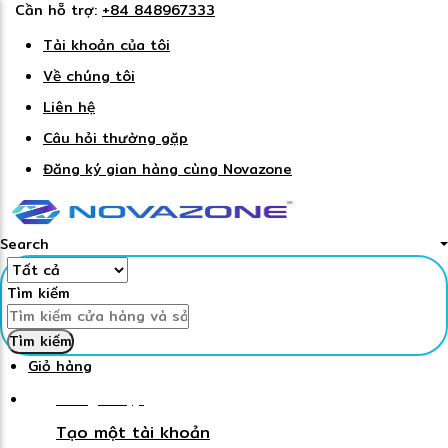
Cần hỗ trợ:
+84 848967333
Tài khoản của tôi
Về chúng tôi
Liên hệ
Câu hỏi thường gặp
Đăng ký gian hàng cùng Novazone
Search
Tìm kiếm
Tìm kiếm
Giỏ hàng
Đăng nhập
Tạo một tài khoản