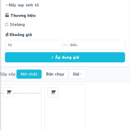
• Máy xay sinh tố
🏭 Thương hiệu
☐ Stelang
💰 Khoảng giá
—
✓ Áp dụng giá
Sắp xếp:
Mới nhất
Bán chạy
Giá