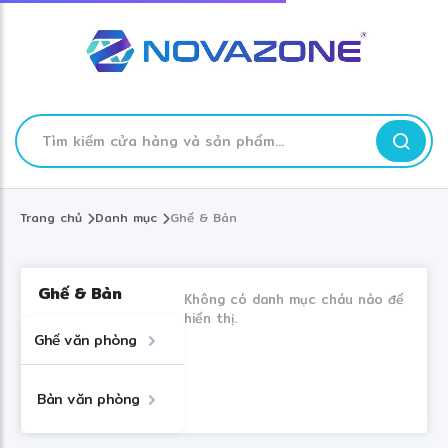
✻
❋
❅
❄
❆
TÌM
KIẾM
Skip
to
Trang chủ
Danh mục
Ghế & Bàn
Content
Ghế & Bàn
Không có danh mục cháu nào để
hiển thị.
›
Ghế văn phòng
›
Bàn văn phòng