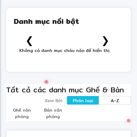
❅
❆
Danh mục nổi bật
❮
❯
Không có danh mục cháu nào để hiển thị.
Tất cả các danh mục Ghế & Bàn
❋
Xem Bởi
Phân loại
A-Z
Ghế văn
Bàn văn
phòng
phòng
❅