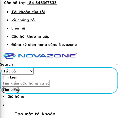
Cần hỗ trợ:
+84 848967333
Tài khoản của tôi
Về chúng tôi
Liên hệ
Câu hỏi thường gặp
Đăng ký gian hàng cùng Novazone
Search
Tìm kiếm
Tìm kiếm
Giỏ hàng
Đăng nhập
Tạo một tài khoản