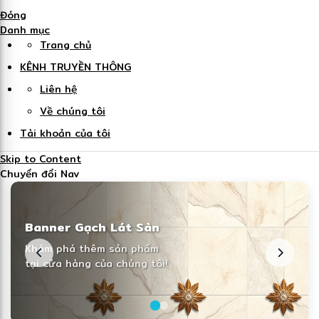
Đóng
Danh mục
Trang chủ
KÊNH TRUYỀN THÔNG
Liên hệ
Về chúng tôi
Tài khoản của tôi
Skip to Content
Chuyển đổi Nav
Banner Gạch Lát Sàn
Banner Gạch Lát Sàn
Cao Cấp
Khám phá thêm sản phẩm
Khám phá thêm sản phẩm
tại cửa hàng của chúng tôi!
tại cửa hàng của chúng tôi!