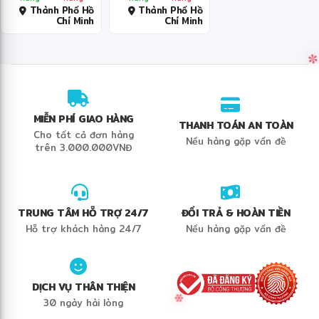
Thành Phố Hồ
Thành Phố Hồ
❅
Chí Minh
Chí Minh
MIỄN PHÍ GIAO HÀNG
THANH TOÁN AN TOÀN
Cho tất cả đơn hàng
Nếu hàng gặp vấn đề
trên 3.000.000VNĐ
TRUNG TÂM HỖ TRỢ 24/7
ĐỔI TRẢ & HOÀN TIỀN
Hỗ trợ khách hàng 24/7
Nếu hàng gặp vấn đề
DỊCH VỤ THÂN THIỆN
30 ngày hài lòng