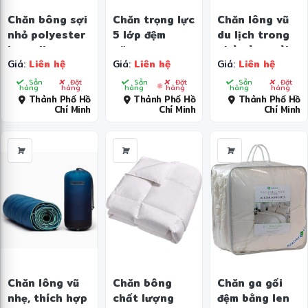
Chăn bông sợi
Chăn trọng lực
Chăn lông vũ
nhỏ polyester
5 lớp đệm
du lịch trong
Loycell
nặng
nhà và ngoài
Giá:
Liên hệ
Giá:
Liên hệ
Giá:
Liên hệ
trời, tiện dụng
và có thể mặc
Sẵn
Đặt
Sẵn
Đặt
Sẵn
Đặt
hàng
hàng
hàng
hàng
hàng
hàng
được
Thành Phố Hồ
Thành Phố Hồ
Thành Phố Hồ
Chí Minh
Chí Minh
Chí Minh
❄
Chăn lông vũ
Chăn bông
Chăn ga gối
nhẹ, thích hợp
chất lượng
đệm bằng len