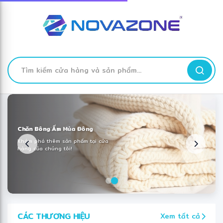
✼
❅
✻
TÌM
KIẾM
Skip
to
Content
Chăn Bông Ấm Mùa Đông
Chăn Cao Cấp
Khám phá thêm sản phẩm tại cửa
Khám phá thêm sản phẩm tại cửa
hàng của chúng tôi!
hàng của chúng tôi!
❋
CÁC THƯƠNG HIỆU
Xem tất cả