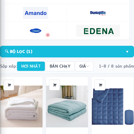
🔍 BỘ LỌC
(1)
▼
Sắp xếp:
MỚI NHẤT
BÁN CHẠY
GIÁ
1–8 / 8 sản phẩm
❄